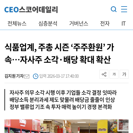
전체뉴스
심층분석
거버넌스
전자
IT
식품업계, 주총 시즌 ‘주주환원’ 가
속…자사주 소각·배당 확대 확산
김지원 기자
입력 2026-03-17 17:40:00
자사주 의무 소각 시행 이후 기업들 소각 결정 잇따라
배당소득 분리과세 제도 맞물려 배당금 줄줄이 인상
정부 밸류업 기조 속 투자 매력 높이기 경쟁 본격화