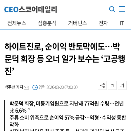
전체뉴스
심층분석
거버넌스
전자
IT
하이트진로, 순이익 반토막에도…박
문덕 회장 등 오너 일가 보수는 ‘고공행
진’
박주선 기자
입력 2026-03-20 07:00:00
박문덕 회장, 미등기임원으로 지난해 77억원 수령…전년
比 6.6%↑
주류 소비 위축으로 순이익 57% 급감…외형·수익성 동반
악화