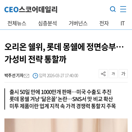
전체뉴스
심층분석
거버넌스
전자
IT
오리온 쉘위, 롯데 몽쉘에 정면승부…
가성비 전략 통할까
박주선 기자
입력 2026-03-27 17:40:00
출시 50일 만에 1000만개 판매…미국 수출도 추진
롯데 몽쉘 겨냥 ‘닮은꼴’ 논란…SNS서 맛 비교 확산
미투 제품이란 업계 지적 속 가격 경쟁력 통할지 주목