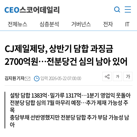
전체뉴스
심층분석
거버넌스
전자
IT
CJ제일제당, 상반기 담합 과징금
2700억원…전분당건 심의 남아 있어
김지원 기자
입력 2026-05-22 07:00:00
설탕 담합 1383억·밀가루 1317억…1분기 영업익 웃돌아
전분당 담합 심의 7월 마무리 예정…추가 제재 가능성 주
목
충당부채 선반영했지만 전분당 담합 추가 부담 가능성 남
아