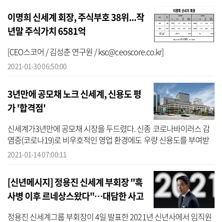
이명희 신세계 회장, 주식부호 38위...작
년말 주식가치 6581억
[CEO스코어 / 김성춘 연구원 / ksc@ceoscore.co.kr]
2021-01-30 06:50:00
3년만에 공모채 노크 신세계, 신용도 평
가 '합격점'
신세계가3년만에 공모채 시장을 두드렸다. 신종 코로나바이러스 감
염증(코로나19)로 비우호적인 영업 환경에도 우량 신용도를 부여받
았다. 신평사들은 시장 지위를 바탕으로 중장기적 이익 회복 가능성
2021-01-14 07:00:11
이높고,필...
[신년메시지] 정용진 신세계 부회장 "흑
사병 이후 르네상스왔다"…대담한 사고
로 도전 '주문
정용진 신세계그룹 부회장이 4일 발표한 2021년 신년사에서 임직원