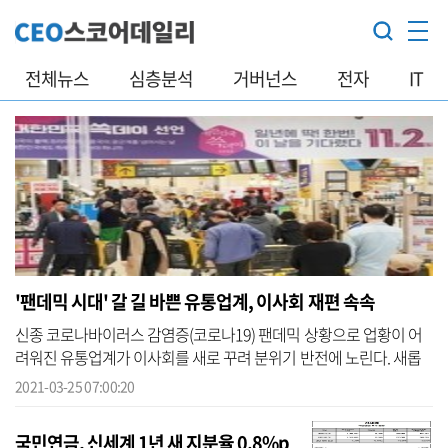
전체뉴스
심층분석
거버넌스
전자
IT
'팬데믹 시대' 갈 길 바쁜 유통업계, 이사회 재편 속속
신종 코로나바이러스 감염증(코로나19) 팬데믹 상황으로 업황이 어
려워진 유통업계가 이사회를 새로 꾸려 분위기 반전에 노린다. 새롭
게 이사회에 참여하는 임원이 어떤 목소리를 낼지 관심이 모아진다.
2021-03-25 07:00:20
25일 업...
국민연금, 신세계 1년 새 지분율 0.8%p