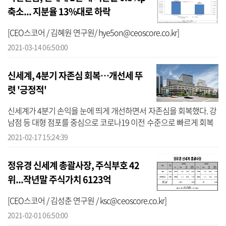
축소... 지분율 13%대로 하락
[CEO스코어 / 김혜원 연구원/ hye5on@ceoscore.co.kr]
2021-03-14 06:50:00
신세계, 4분기 자존심 회복…개선세 뚜
렷 '긍정적'
신세계가 4분기 손익을 눈에 띄게 개선하면서 자존심을 회복했다. 강
남점 등 대형 점포를 중심으로 코로나19 이전 수준으로 빠르게 회복
했다. 자회사 역시 4분기들어 개선세가 뚜렷했다.신세계는 17일 지난
2021-02-17 15:24:39
해 4분...
정유경 신세계 총괄사장, 주식부호 42
위...작년말 주식가치 6123억
[CEO스코어 / 김성춘 연구원 / ksc@ceoscore.co.kr]
2021-02-01 06:50:00