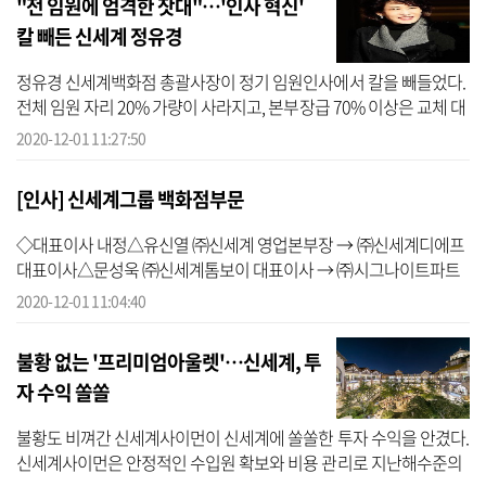
"전 임원에 엄격한 잣대"…'인사 혁신'
칼 빼든 신세계 정유경
정유경 신세계백화점 총괄사장이 정기 임원인사에서 칼을 빼들었다.
전체 임원 자리 20% 가량이 사라지고, 본부장급 70% 이상은 교체 대
상에 올랐다. 이같은 기조는 계속 유지할 것이라고 강조해 대대적인
2020-12-01 11:27:50
인사 ...
[인사] 신세계그룹 백화점부문
◇대표이사 내정△유신열 ㈜신세계 영업본부장 → ㈜신세계디에프
대표이사△문성욱 ㈜신세계톰보이 대표이사 → ㈜시그나이트파트
너스 대표이사 兼 ㈜신세계톰보이 대표이사◇전무 승진△정의철 ㈜
2020-12-01 11:04:40
신세계사이먼 지원/개...
불황 없는 '프리미엄아울렛'…신세계, 투
자 수익 쏠쏠
불황도 비껴간 신세계사이먼이 신세계에 쏠쏠한 투자 수익을 안겼다.
신세계사이먼은 안정적인 수입원 확보와 비용 관리로 지난해수준의