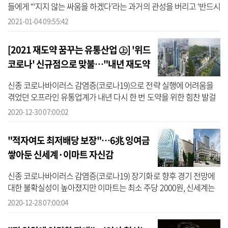
들에게 “‘지지 않는 싸움을 하겠다’라는 과거의 관성을 버리고 ‘반드시
이기는 한 해’를 만들어달라”고 당부했다.정 부회장은 “흑사병이 유럽
2021-01-04 09:55:42
을 ...
[2021 재도약 꿈꾸는 유통산업 ㊤] '위드
코로나' 신규점으로 맞불…"내년 재도약
원년
신종 코로나바이러스 감염증(코로나19)으로 전략 실행에 어려움을
겪었던 오프라인 유통업계가 내년 다시 한 번 도약을 위한 힘찬 발걸
음을 내디딜 전망이다.백화점 빅3는 내년 나란히 신규 출점을 예고했
2020-12-30 07:00:02
다. 복...
"적자여도 최저배당 보장"…6兆 잉여금
쌓아둔 신세계·이마트 자신감
신종 코로나바이러스 감염증(코로나19) 장기화로 향후 경기 전망에
대한 불확실성이 높아졌지만 이마트는 최소 주당 2000원, 신세계는
1500원을 배당하겠다고 공언했다. 이는 향후 3년간 지속된다.주주환
2020-12-28 07:00:04
원할 이...