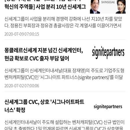
혁신의 주역들] 사업 분리 10년 신세계그
룹, 외형과
신세계그룹이 사업을 분리해 경쟁력 강화에 나선 지10년 차를 맞았
다. 정용진 부회장과 정유경 총괄사장은 각 계열사를 이끌어가면서
신세계그룹의 자산 순위를 10계단 이상 끌어올렸다.사업분리 전후로
2020-07-09 07:00:15
신세계그...
몽클레르신세계 지분 넘긴 신세계인터,
현금 확보로 CVC 출자 부담 덜어
신세계그룹이 신세계인터내셔날(대표 장재영)의 주도로 기업주도형
벤처캐피탈(CVC)인 ‘시그나이트 파트너스(signite partners)’를 이달
초 설립하기로 했다. 신세계인터내셔날은 계열사들과 총 200억 원을
2020-07-02 07:00:06
출자...
신세계그룹 CVC, 상호 '시그나이트파트
너스' 확정
신세계인터내셔날이 주도해 설립하는 벤처캐피탈(CVC) 신규 법인이
이달 초 출범한다.1일 업계에 따르면 신세계그룹의 CVC가 상호명을