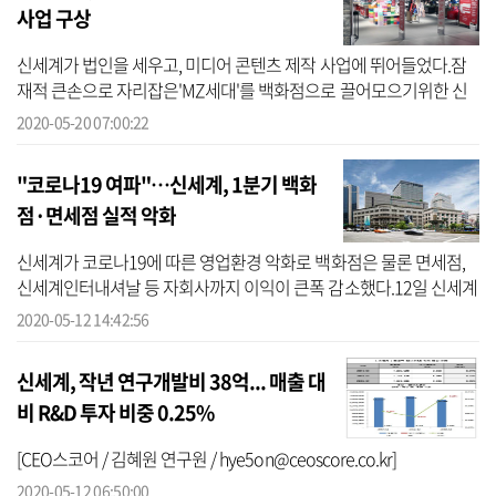
사업 구상
신세계가 법인을 세우고, 미디어 콘텐츠 제작 사업에 뛰어들었다.잠
재적 큰손으로 자리잡은'MZ세대'를 백화점으로 끌어모으기위한 신
사업 구상에 나선 것.20일 신세계에 따르면 이 회사는 지난 달 이사회
2020-05-20 07:00:22
를 열고 ...
"코로나19 여파"…신세계, 1분기 백화
점·면세점 실적 악화
신세계가 코로나19에 따른 영업환경 악화로 백화점은 물론 면세점,
신세계인터내셔날 등 자회사까지 이익이 큰폭 감소했다.12일 신세계
는 2020년 1분기 연결재무제표 기준 잠정 영업이익이 지난해동기 대
2020-05-12 14:42:56
비 97% ...
신세계, 작년 연구개발비 38억... 매출 대
비 R&D 투자 비중 0.25%
[CEO스코어 / 김혜원 연구원 / hye5on@ceoscore.co.kr]
2020-05-12 06:50:00