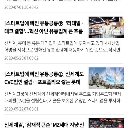
'시그나이트 파트너스(signite partners)'로 확정 지었다. 대표이사는
2020-07-01 10:48:42
기존 ...
[스타트업에 빠진 유통공룡㊦] '리테일·
테크 결합'...혁신 아닌 유통업계 큰 흐름
신세계, 롯데 등 유통 대기업이 스타트업에 투자하고 있다. 4차산업
혁명을 시작으로 변화된 유통 환경에 대응하기 위한 것으로, 작지만
유망 기술을 보유한 스타트업 지원을 통해 다양한 사업 기회를 모색
2020-05-23 07:00:02
하고 ...
[스타트업에 빠진 유통공룡㊤] 신세계도
CVC법인 설립…포트폴리오 쌓는 롯데
신세계그룹이 신세계와 신세계인터내셔날 주도로 기업주도형 벤처
캐피탈(CVC)을 설립한다. 기술을 보유한 유망한 스타트업을 투자하
기 위함이다. 이에 앞서 롯데는 CVC '롯데액셀러레이터'를 통해 120
2020-05-22 07:00:01
여 곳에 투...
신세계百, '잠재적 큰손' MZ세대 겨냥 신