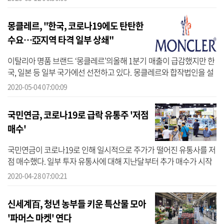
몽클레르, "한국, 코로나19에도 탄탄한
수요…亞지역 타격 일부 상쇄"
이탈리아 명품 브랜드 ‘몽클레르’의올해 1분기 매출이 급감했지만 한
국, 일본 등 일부 국가에선 선전하고 있다. 몽클레르와 합작법인을 설
립해 국내에 몽클레르 제품을 판매하던 신세계인터내셔날은 올해 1
2020-05-04 07:00:09
분기 ...
국민연금, 코로나19로 급락 유통주 '저점
매수'
국민연금이 코로나19로 인해 일시적으로 주가가 떨어진 유통사를 저
점 매수했다. 일부 투자 유통사에 대해 지난달부터 추가 매수가 시작
된 것으로 확인됐다.28일 기업평가사이트 CEO스코어가 국민연금이
2020-04-28 07:00:21
5% 이상 ...
신세계百, 청년 농부들 키운 특산물 모아
'파머스 마켓' 연다