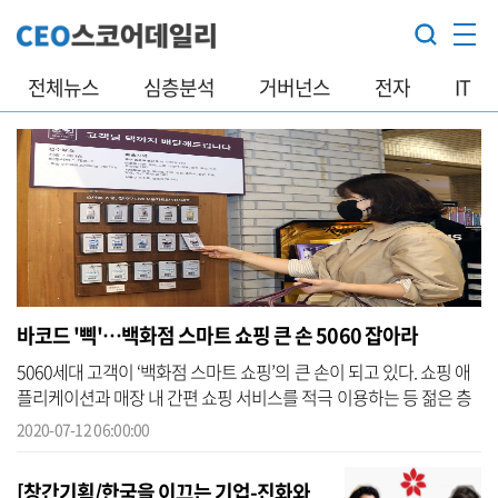
전체뉴스
심층분석
거버넌스
전자
IT
바코드 '삑'…백화점 스마트 쇼핑 큰 손 5060 잡아라
5060세대 고객이 ‘백화점 스마트 쇼핑’의 큰 손이 되고 있다. 쇼핑 애
플리케이션과 매장 내 간편 쇼핑 서비스를 적극 이용하는 등 젊은 층
못지 않은 디지털 문화와의 친숙함을 앞세워 소비 대세로 떠오른 것
2020-07-12 06:00:00
이다...
[창간기획/한국을 이끄는 기업-진화와