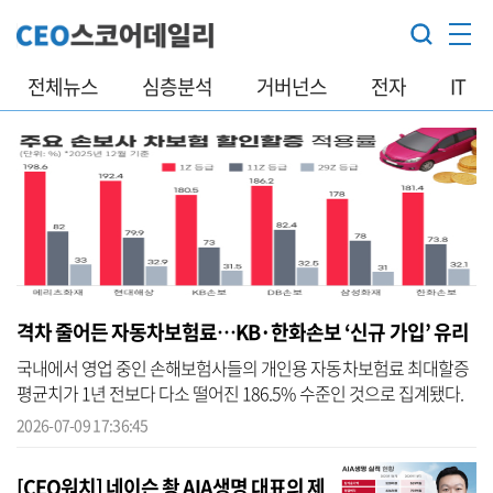
전체뉴스
심층분석
거버넌스
전자
IT
격차 줄어든 자동차보험료…KB·한화손보 ‘신규 가입’ 유리
국내에서 영업 중인 손해보험사들의 개인용 자동차보험료 최대할증
평균치가 1년 전보다 다소 떨어진 186.5% 수준인 것으로 집계됐다.
정부의 잇따른 차보험 합리화 대책과 손보사들의 요율 조정이 맞물리
2026-07-09 17:36:45
면서 ...
[CEO워치] 네이슨 촹 AIA생명 대표의 제