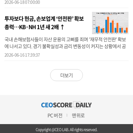
데 1인 가구 수 증가, 기대수명 증가 등에 따른 종신보험 수요 감소 등
2026-06-18 07:00:00
이 ...
투자보다 현금, 손보업계 ‘안전판’ 확보
총력…KB·NH 1년 새 2배 ↑
국내 손해보험사들이 자산 운용의 고삐를 죄며 '재무적 안전판' 확보
에 나서고 있다. 경기 불확실성과 금리 변동성이 커지는 상황에서 공
격적인 투자보다 즉시 활용 가능한 현금성 자산을 늘려 보험금 지급
2026-06-16 17:39:37
능력...
더보기
PC 버전
맨위로
Copyright @CEO LAB. All rights reserved.