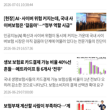
설계사 리크루팅 브랜딩 강화에 나섰다고 1일 밝혔다. 토스인슈어런
2026-07-01 10:38:44
스에 따르...
[현장] AI·사이버 위협 커지는데, 국내 사
이버보험은 ‘걸음마’…“정부 역할 시급”
인공지능(AI) 확산과 사이버 위협이 동시에 커지는 가운데 국내 사이
버보험 시장은 아직 걸음마 단계에 머물러 있다는 전문가들의 진단이
나왔다. 전통적인 보험의 역할과 ‘부보가능성(보험사가 특정 위험을
2026-06-29 16:57:36
인수...
생보 보험료 카드결제 가능 비율 40%선
흔들…메트라이프 등 6개사 ‘전무’
국내 생명보험사들의 카드결제 가능 보험상품 비율이 1년 전보다 오
히려 감소한 것으로 나타났다. 보험소비자의 결제 선택권 확대 요구
가 커지고 있지만 신용카드 납부 확대를 둘러싼 업계의 움직임은 여
2026-06-29 07:00:00
전히 더...
보험부채 계산할 사람이 부족하다…‘계