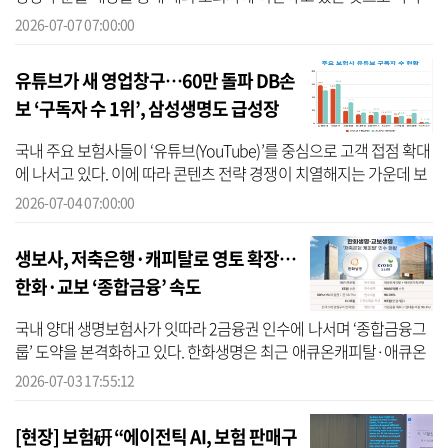
났다. 이 가운데 메트라이프생명, 라이나생명의 배당 집중 현상이 도
2026-07-07 07:00:00
드라진...
유튜브가 새 영업창구…60만 돌파 DB손
보 ‘구독자 수 1위’, 삼성생명도 급성장
국내 주요 보험사들이 ‘유튜브(YouTube)’를 중심으로 고객 접점 확대
에 나서고 있다. 이에 따라 콘텐츠 전략 경쟁이 치열해지는 가운데 보
험사별 채널 영향력 격차가 벌어지는 모양새다. 4일 유튜브 채널 구
2026-07-04 07:00:00
독...
생보사, 저축은행·캐피탈로 영토 확장…
한화·교보 ‘종합금융’ 속도
국내 양대 생명보험사가 잇따라 2금융권 인수에 나서며 ‘종합금융그
룹’ 도약을 본격화하고 있다. 한화생명은 최근 애큐온캐피탈·애큐온
저축은행 패키지 인수전에서 우선협상대상자 지위를 확보했다. 교보
2026-07-03 17:55:12
생명은 ...
[현장] 보험硏 “에이전틱 AI, 보험 판매구