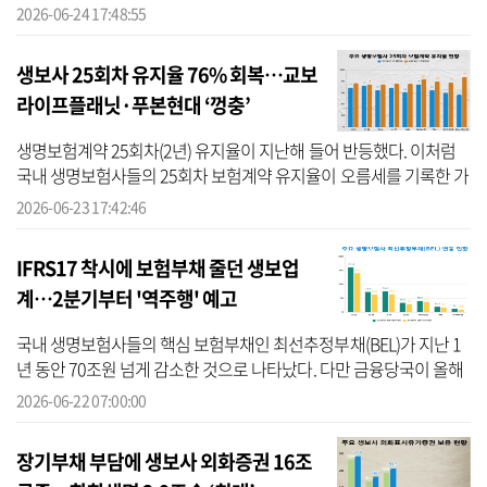
로 이어지는 '소 제기' 건수는 두 자릿수 감소율을 기록해 소송보다는
2026-06-24 17:48:55
당...
생보사 25회차 유지율 76% 회복…교보
라이프플래닛·푸본현대 ‘껑충’
생명보험계약 25회차(2년) 유지율이 지난해 들어 반등했다. 이처럼
국내 생명보험사들의 25회차 보험계약 유지율이 오름세를 기록한 가
운데 교보라이프플래닛, 푸본현대생명 등의 약진이 두드러졌다. 참고
2026-06-23 17:42:46
로 보...
IFRS17 착시에 보험부채 줄던 생보업
계…2분기부터 '역주행' 예고
국내 생명보험사들의 핵심 보험부채인 최선추정부채(BEL)가 지난 1
년 동안 70조원 넘게 감소한 것으로 나타났다. 다만 금융당국이 올해
2분기부터 보다 보수적인 계리가정 적용을 의무화하면서 감소세가
2026-06-22 07:00:00
멈추고 ...
장기부채 부담에 생보사 외화증권 16조