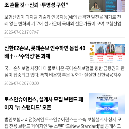
조 흔들 것…신뢰·투명성 구현”
보험산업이 디지털 기술과 인공지능(AI)의 급격한 발전을 계기로 전
례 없는 변화의 기로에 선 가운데 국내외 전문가들이 모여 보험산업
의 AI 혁신과 리스크 대응 방향을 모색하는 자리가 마련됐다. 이 자리
2026-07-02 17:07:47
에서 ...
신한EZ손보, 롯데손보 인수하면 몸집 40
배↑…‘수익성’은 과제
국내 손해보험 시장에 매물로 나온 롯데손해보험을 향한 금융권의 관
심이 집중되고 있다. 특히 비은행 부문 강화가 절실한 신한금융지주
와 한국투자금융지주가 롯데손해보험의 유력한 인수 후보로 거론되
2026-07-02 07:00:00
면서 인...
토스인슈어런스, 설계사 모집 브랜드 페
이지 ‘뉴 스탠다드’ 오픈
법인보험대리점(GA)인 토스인슈어런스는 소속 보험설계사 상시 모
집 전용 브랜드 페이지인 ‘뉴 스탠다드(New Standard)’를 공개하고