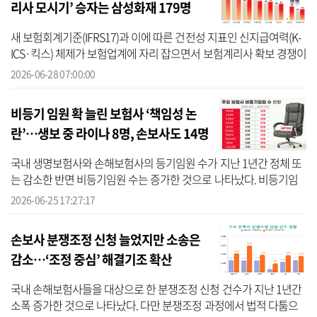
리사 모시기’ 승자는 삼성화재 179명
새 보험회계기준(IFRS17)과 이에 따른 건전성 지표인 신지급여력(K-
ICS·킥스) 체제가 보험업계에 자리 잡으면서 보험계리사 확보 경쟁이
한층 치열해지고 있다. 특히 손해보험사들이 적극적인 인력 확충에
2026-06-28 07:00:00
나서...
비등기 임원 확 늘린 보험사 ‘책임성 논
란’…생보 중 라이나 8명, 손보사도 14명
↑
국내 생명보험사와 손해보험사의 등기임원 수가 지난 1년간 정체 또
는 감소한 반면 비등기임원 수는 증가한 것으로 나타났다. 비등기임
원은 등기임원보다 법적 책임 부담이 상대적으로 적다는 점에서 보험
2026-06-25 17:27:17
업계 ...
손보사 분쟁조정 신청 늘었지만 소송은
감소…‘조정 중심’ 해결기조 확산
국내 손해보험사들을 대상으로 한 분쟁조정 신청 건수가 지난 1년간
소폭 증가한 것으로 나타났다. 다만 분쟁조정 과정에서 법적 다툼으