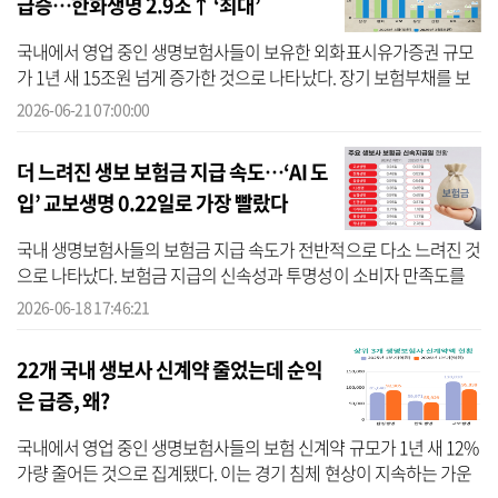
급증…한화생명 2.9조↑ ‘최대’
국내에서 영업 중인 생명보험사들이 보유한 외화표시유가증권 규모
가 1년 새 15조원 넘게 증가한 것으로 나타났다. 장기 보험부채를 보
유한 생보사들이 자산·부채 듀레이션(가중평균만기) 갭을 줄이기 위
2026-06-21 07:00:00
해 해...
더 느려진 생보 보험금 지급 속도…‘AI 도
입’ 교보생명 0.22일로 가장 빨랐다
국내 생명보험사들의 보험금 지급 속도가 전반적으로 다소 느려진 것
으로 나타났다. 보험금 지급의 신속성과 투명성이 소비자 만족도를
좌우하는 핵심 요소로 꼽히는 가운데, 보험사별 처리 속도 격차도 뚜
2026-06-18 17:46:21
렷해...
22개 국내 생보사 신계약 줄었는데 순익
은 급증, 왜?
국내에서 영업 중인 생명보험사들의 보험 신계약 규모가 1년 새 12%
가량 줄어든 것으로 집계됐다. 이는 경기 침체 현상이 지속하는 가운