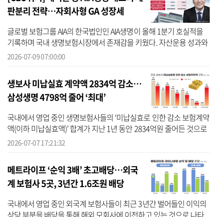
판분리 전략…자회사형 GA 성장세
글로벌 보험그룹 AIA의 한국법인인 AIA생명이 올해 1분기 호실적을
기록하며 국내 생명보험시장에서 존재감을 키웠다. 자산운용 성과와
보장성보험 중심의 영업 체질 개선이 맞물리며 수익성 개선을 이끌었
2026-07-09 07:00:00
다는 ...
생보사 미납실효 계약액 2834억 감소…
삼성생명 4798억 줄어 ‘최대’
국내에서 영업 중인 생명보험사들의 ‘미납실효로 인한 감소 보험계약
액(이하 미납실효액)’ 합계가 지난 1년 동안 2834억원 줄어든 것으로
나타났다. 미납실효는 보험료가 납입일에 제때 입금되지 않았을 경우
2026-07-07 17:21:32
...
메트라이프 ‘순익 3배’ 초고배당…외국
계 보험사 5곳, 3년간 1.6조원 배당
국내에서 영업 중인 외국계 보험사들이 최근 3년간 벌어들인 이익의
상당 부분을 배당을 통해 해외 모회사에 이전하고 있는 것으로 나타