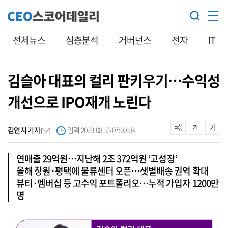
전체뉴스
심층분석
거버넌스
전자
IT
김슬아 대표의 컬리 판키우기…수익성
개선으로 IPO재개 노린다
김연지 기자
입력 2023-08-25 07:00:03
연매출 29억원…지난해 2조 372억원 ‘고성장’
올해 창원·평택에 물류센터 오픈…샛별배송 권역 확대
뷰티·멤버십 등 고수익 포트폴리오…누적 가입자 1200만
명