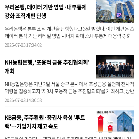
우리은행, 데이터 기반 영업·내부통제
강화 조직개편 단행
우리은행은 본부 조직 개편을 단행했다고 3일 밝혔다. 이번 개편은 △
데이터 분석 기반 리테일 영업 시너지 확대 △내부통제 대응력 강화
△조직 운영 효율성 제고에 중점을 두고 진행됐다. 먼저 기존의 △개
2026-07-03 17:04:02
인영업...
NH농협은행, ‘포용적 금융 추진협의회’
개최
NH농협은행은 지난 2일 서울 중구 본사에서 포용금융 실천에 전사적
역량을 집중하고자 ‘제3차 포용적 금융 추진협의회’를 개최하고, 상반
기 포용금융 지원현황 점검 및 하반기 추진계획을 논의했다고 3일 밝
2026-07-03 14:30:58
혔다...
KB금융, 주주환원·증권사 육성 ‘투트
랙’…기업가치 제고 속도