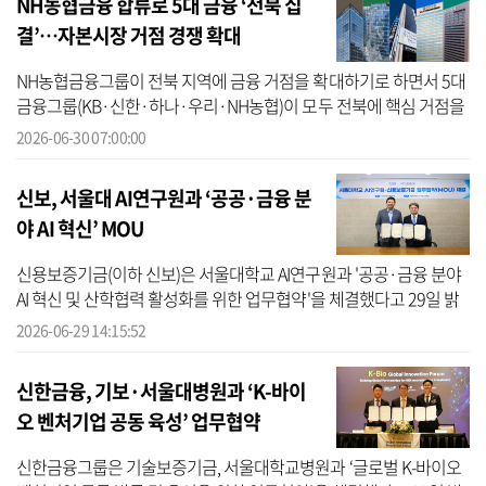
NH농협금융 합류로 5대 금융 ‘전북 집
결’…자본시장 거점 경쟁 확대
NH농협금융그룹이 전북 지역에 금융 거점을 확대하기로 하면서 5대
금융그룹(KB·신한·하나·우리·NH농협)이 모두 전북에 핵심 거점을
마련하게 됐다. 정부의 ‘5극 3특 국가균형성장’ 정책에 발맞추는 동시
2026-06-30 07:00:00
에 국민...
신보, 서울대 AI연구원과 ‘공공·금융 분
야 AI 혁신’ MOU
신용보증기금(이하 신보)은 서울대학교 AI연구원과 '공공·금융 분야
AI 혁신 및 산학협력 활성화를 위한 업무협약'을 체결했다고 29일 밝
혔다. 신보에 따르면 이번 협약은 신보의 정책금융 지원 역량과 AI연
2026-06-29 14:15:52
구원...
신한금융, 기보·서울대병원과 ‘K-바이
오 벤처기업 공동 육성’ 업무협약
신한금융그룹은 기술보증기금, 서울대학교병원과 ‘글로벌 K-바이오