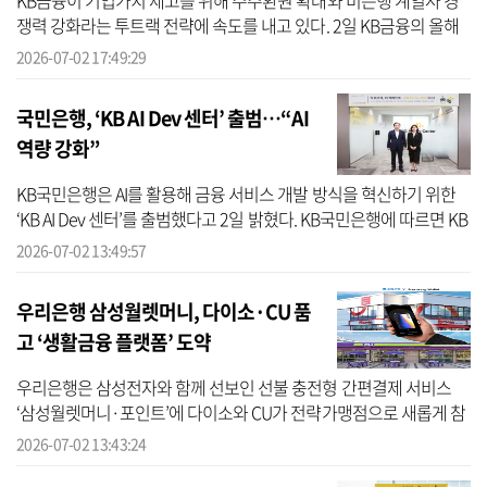
KB금융이 기업가치 제고를 위해 주주환원 확대와 비은행 계열사 경
쟁력 강화라는 투트랙 전략에 속도를 내고 있다. 2일 KB금융의 올해
자사주 매입 현황을 분석한 결과, 현재까지 약 2000억원 규모의 자사
2026-07-02 17:49:29
주를 ...
국민은행, ‘KB AI Dev 센터’ 출범…“AI
역량 강화”
KB국민은행은 AI를 활용해 금융 서비스 개발 방식을 혁신하기 위한
‘KB AI Dev 센터’를 출범했다고 2일 밝혔다. KB국민은행에 따르면 KB
AI Dev 센터는 AI가 서비스 기획부터 개발, 테스트까지 전 과정에 참여
2026-07-02 13:49:57
하...
우리은행 삼성월렛머니, 다이소·CU 품
고 ‘생활금융 플랫폼’ 도약
우리은행은 삼성전자와 함께 선보인 선불 충전형 간편결제 서비스
‘삼성월렛머니·포인트’에 다이소와 CU가 전략가맹점으로 새롭게 참
여한다고 2일 밝혔다. 우리은행에 따르면 ‘삼성월렛머니·포인트’는
2026-07-02 13:43:24
삼성월렛 ...