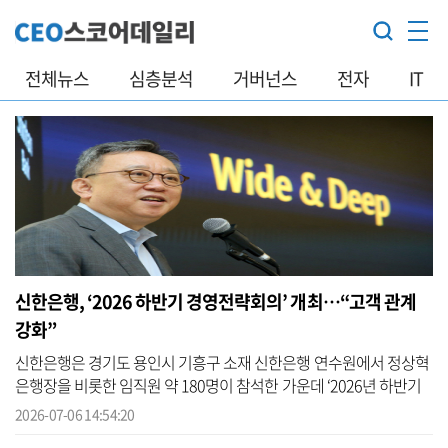
전체뉴스
심층분석
거버넌스
전자
IT
신한은행, ‘2026 하반기 경영전략회의’ 개최…“고객 관계
강화”
신한은행은 경기도 용인시 기흥구 소재 신한은행 연수원에서 정상혁
은행장을 비롯한 임직원 약 180명이 참석한 가운데 ‘2026년 하반기
경영전략회의’를 개최했다고 6일 밝혔다. 신한은행에 따르면 이번 경
2026-07-06 14:54:20
영전...