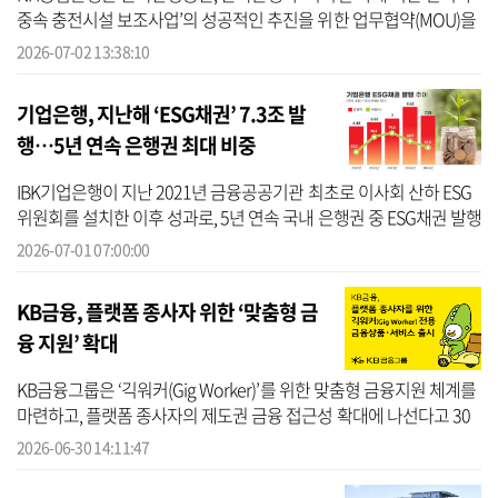
중속 충전시설 보조사업’의 성공적인 추진을 위한 업무협약(MOU)을
체결했다고 2일 밝혔다. NH농협은행에 따르면 3사는 이날 협약으로
2026-07-02 13:38:10
디지털...
기업은행, 지난해 ‘ESG채권’ 7.3조 발
행…5년 연속 은행권 최대 비중
IBK기업은행이 지난 2021년 금융공공기관 최초로 이사회 산하 ESG
위원회를 설치한 이후 성과로, 5년 연속 국내 은행권 중 ESG채권 발행
규모 최다를 기록하며 녹색금융을 선도하고 있다는 평가를 받고 있
2026-07-01 07:00:00
다. ES...
KB금융, 플랫폼 종사자 위한 ‘맞춤형 금
융 지원’ 확대
KB금융그룹은 ‘긱워커(Gig Worker)’를 위한 맞춤형 금융지원 체계를
마련하고, 플랫폼 종사자의 제도권 금융 접근성 확대에 나선다고 30
일 밝혔다. KB금융에 따르면 긱워커는 플랫폼을 기반으로 다양한 일
2026-06-30 14:11:47
감을 ...