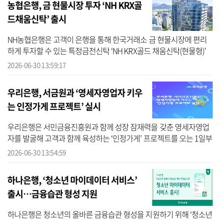
농협은행, 금 현물시장 투자 ‘NH KRX골
드채움신탁’ 출시
NH농협은행은 고객이 은행을 통해 한국거래소 금 현물시장에 편리
하게 투자할 수 있는 특정금전신탁 ‘NH KRX골드 채움신탁(현물형)’
신상품을 출시한다고 30일 밝혔다. NH농협은행에 따르면 ‘NH KRX골
2026-06-30 13:59:17
드채움신탁...
우리은행, 서금원과 ‘영세자영업자 키우
는 인정가게 프로젝트’ 실시
우리은행은 서민금융진흥원과 함께 성장 잠재력을 갖춘 영세자영업
자를 발굴해 고객과 함께 육성하는 ‘인정가게’ 프로젝트를 오는 1일부
터 실시한다고 밝혔다. 우리은행에 따르면 ‘인정가게’는 우리미소금
2026-06-30 13:54:59
융재단...
하나은행, ‘청소년 마이데이터 서비스’
출시…금융습관 형성 지원
하나은행은 청소년의 올바른 금융습관 형성을 지원하기 위해 ‘청소년