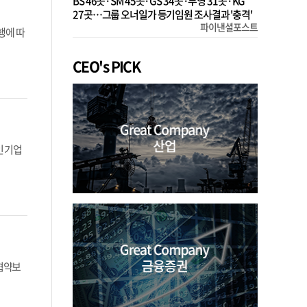
BS 46곳·SM 45곳·GS 34곳·부영 31곳·KG
27곳…그룹 오너일가 등기임원 조사결과 '충격'
파이낸셜포스트
행에 따
CEO's PICK
인 기업
협약보