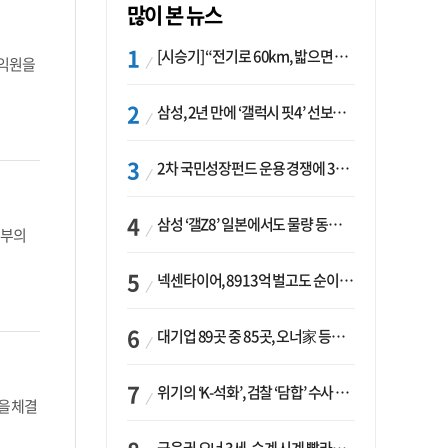
많이 본 뉴스
[시승기] “전기로 60km, 밟으면 462마력”…볼보 XC60 T8의 두 얼굴
수익원을
삼성, 2년 만에 ‘갤럭시 핏4’ 선보이나…웨어러블 생태계 확장 ‘시동’
2차 국민성장펀드 운용 경쟁에 33개사 몰렸다…신한·하나 등 새 얼굴 대거 합류
삼성 ‘갤Z8’ 일본에서도 물량 동났다…애플 참전 앞두고 선두 수성 ‘시험대’
정부의
넥센타이어, 8913억 벌고도 순이익 2억…유럽 세부담에 이익 증발
대기업 89곳 중 85곳, 오너家 등기임원 겸직…BS 46곳·SM 45곳 ‘족벌경영’ 고착화
위기의 ‘K-석화’, 검찰 ‘담합’ 수사 착수…“LG·한화·롯데 등 7개 업체, 8개 제품 가격 담합”
을 체결