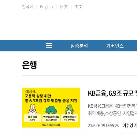
한국어
English
日文
中文
심층분석
거버넌스
은행
KB금융, 6.9조 규모
KB금융그룹은 ‘KB국민행복 
취약계층, 소상공인·자영업자의
이수영 
2026-06-29 13:55:26