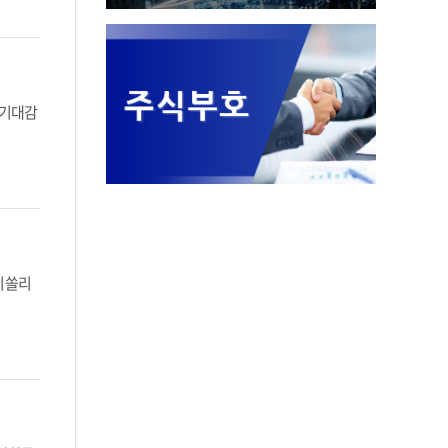
 기대감
이 쏠리