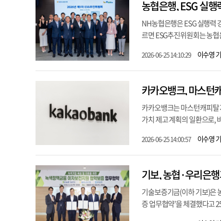
농협은행, ESG 실행
NH농협은행은 ESG 실행력 강
르면 ESG추진위원회는 농협은
이수영 
2026-06-25 14:10:29
카카오뱅크, 마스턴캐
카카오뱅크는 마스턴캐피탈 지분
가치 제고 계획의 일환으로, 
이수영 
2026-06-25 14:00:57
기보, 농협·우리은행
기술보증기금(이하 기보)은 
증 업무협약’을 체결했다고 25