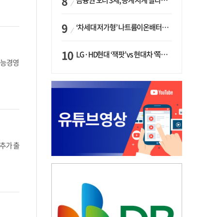
금융권 오너 3세, 승계 시계 빨라지나…한국투자 ‘속도’·미래에셋·메리츠는 ‘거리두기’
‘차세대 저가형’ 나트륨이온배터리 시대 오나…LG화학·에코프로, 상용화 속도낸다
LG·HD현대 ‘잭팟’ vs 현대차 ‘쪽박’…글로벌 사모펀드, 韓 대기업 투자 ‘희비’
가능경영
추가 출