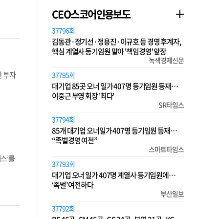
CEO스코어인용보도
37796회
김동관·정기선·정용진·이규호 등 경영 후계자,
핵심 계열사 등기임원 맡아 '책임경영' 앞장
녹색경제신문
 투자
37795회
대기업 85곳 오너 일가 407명 등기임원 등재…
이중근 부영 회장 '최다'
SR타임스
37794회
85개 대기업 오너일가 407명 등기임원 등재…
“족벌경영 여전”
스마트타임스
비스’를
37793회
대기업 오너 일가 407명 계열사 등기임원에…
‘족벌’ 여전하다
부산일보
37792회