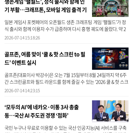
생존게임 ‘팰월드’, 정식 출시와 함께 인
기 부활…크래프톤, 모바일 게임 출격 기
대감 ↑
일본 게임사 포켓페어의 오픈월드 생존 크래프팅 게임 ‘팰월드’가 정
식 출시와 함께 이용자 수가 급증하며 다시 흥행 궤도에 올랐다. 약 2
년 6개월간의 얼리 액세스를 마친 게임이 대규모 콘텐츠 업데이트를
2026-07-14 15:18:26
계...
골프존, 여름 맞이 ‘쿨 & 핫 스크린 to 필
드’ 이벤트 실시
골프존(대표이사 박강수)은 오는 7월 15일부터 8월 24일까지 약 6주
간 스크린골프와 필드 라운드를 함께 즐길 수 있는 ‘2026 쿨 & 핫 스크
린 to 필드’ 이벤트를 운영한다고 14일 밝혔다. ‘스크린 to 필드’는
2026-07-14 14:23:15
골...
‘모두의 AI’에 네카오·이통 3사 총출
동…국산 AI 주도권 경쟁 ‘점화’
국민 누구나 무료로 이용할 수 있는 국산 인공지능(AI) 서비스를 구축