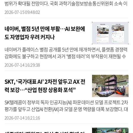
범위가 확대될 전망이다. 국회 과학기술정보방송통신위원회 소속 이
정헌 더불어민주당 의원실이 과학기술정보통신부와 개인정보보호
2026-07-15 09:48:02
위원회로...
네이버, 별점 5년 만에 부활…AI 보완에
도 자영업자 우려 커지나
네이버가 플레이스 별점 공개를 5년 만에 재개하면서, 플랫폼 경쟁력
강화에도 불구하고 현장에서 과거 ‘별점 테러’의 부작용이 재현될 수
있다는 우려를 낳고 있다. 소상공인연합회(소공연)는 14일 입장문을
2026-07-14 16:29:38
...
SKT, ‘국가대표 AI’ 2차전 앞두고 AX 전
력 보강…“산업 현장 상용화 포석”
SK텔레콤이 정부의 독자 인공지능(AI) 파운데이션 모델 프로젝트 2차
평가를 앞두고 산업AI 전환(AX)과 모델 운영 역량을 대폭 보강했다. 대
규모 모델의 성능을 끌어올리는 데 그치지 않고, 개발한 모델을 제조
2026-07-14 16:21:16
·...