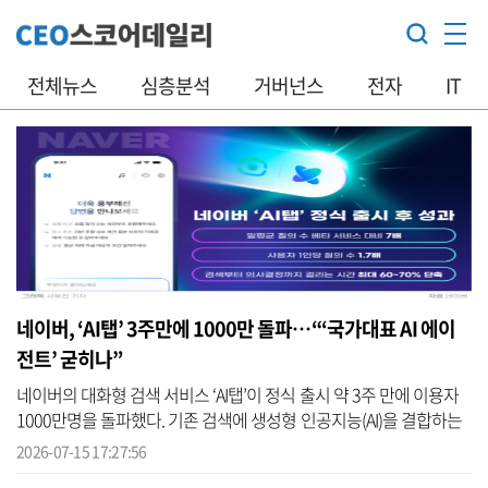
전체뉴스
심층분석
거버넌스
전자
IT
네이버, ‘AI탭’ 3주만에 1000만 돌파…“‘국가대표 AI 에이
전트’ 굳히나”
네이버의 대화형 검색 서비스 ‘AI탭’이 정식 출시 약 3주 만에 이용자
1000만명을 돌파했다. 기존 검색에 생성형 인공지능(AI)을 결합하는
데 그치지 않고 쇼핑·예약·매물 탐색 등 실제 행동까지 연결하면서,
2026-07-15 17:27:56
국...