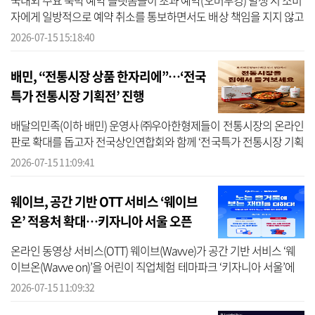
국내외 주요 숙박 예약 플랫폼들이 초과 예약(오버부킹) 발생 시 소비
자에게 일방적으로 예약 취소를 통보하면서도 배상 책임을 지지 않고
있다며 시민단체들은 공정거래위원회에 불공정약관 심사를 요청했
2026-07-15 15:18:40
다. ...
배민, “전통시장 상품 한자리에”…‘전국
특가 전통시장 기획전’ 진행
배달의민족(이하 배민) 운영사 ㈜우아한형제들이 전통시장의 온라인
판로 확대를 돕고자 전국상인연합회와 함께 ‘전국특가 전통시장 기획
전'을 진행한다고 15일 밝혔다. 이번 기획전에는 부천 중동사랑시장
2026-07-15 11:09:41
협...
웨이브, 공간 기반 OTT 서비스 ‘웨이브
온’ 적용처 확대…키자니아 서울 오픈
온라인 동영상 서비스(OTT) 웨이브(Wavve)가 공간 기반 서비스 ‘웨
이브온(Wavve on)’을 어린이 직업체험 테마파크 ‘키자니아 서울’에
오픈하며 적용처를 확대한다고 15일 밝혔다. 여름방학을 맞아 웨이
2026-07-15 11:09:32
브 이용자...