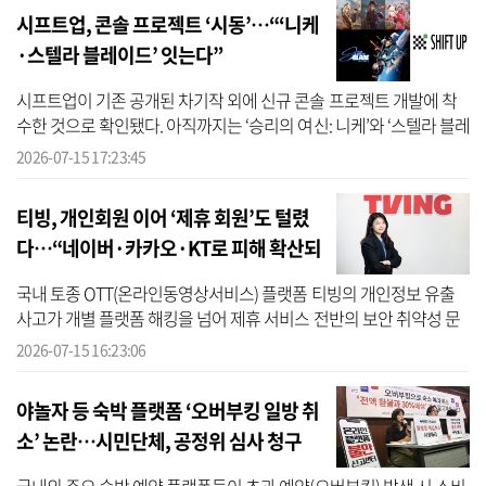
시프트업, 콘솔 프로젝트 ‘시동’…“‘니케
·스텔라 블레이드’ 잇는다”
시프트업이 기존 공개된 차기작 외에 신규 콘솔 프로젝트 개발에 착
수한 것으로 확인됐다. 아직까지는 ‘승리의 여신: 니케’와 ‘스텔라 블레
이드’를 중심으로 안정적인 실적을 이어가고 있지만, 차기 성장동력
2026-07-15 17:23:45
확...
티빙, 개인회원 이어 ‘제휴 회원’도 털렸
다…“네이버·카카오·KT로 피해 확산되
나”
국내 토종 OTT(온라인동영상서비스) 플랫폼 티빙의 개인정보 유출
사고가 개별 플랫폼 해킹을 넘어 제휴 서비스 전반의 보안 취약성 문
제로 확산되고 있다. 티빙 직접 가입자 뿐만 아니라 네이버·카카오 간
2026-07-15 16:23:06
편로...
야놀자 등 숙박 플랫폼 ‘오버부킹 일방 취
소’ 논란…시민단체, 공정위 심사 청구