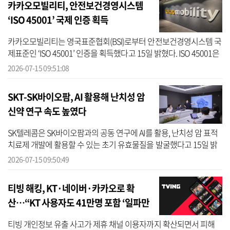
카카오모빌리티, 안전보건경영시스템
‘ISO 45001’ 국제 인증 획득
카카오모빌리티는 영국표준협회(BSI)로부터 안전보건경영시스템 국
제표준인 ‘ISO 45001’ 인증을 획득했다고 15일 밝혔다. ISO 45001은
국제표준화기구(ISO)가 제정한 산업안전보건 경영 시스템 표준이다.
2026-07-15 09:51:08
사업...
SKT-SK바이오팜, AI 활용해 난치성 암
신약 연구 속도 높였다
SK텔레콤은 SK바이오팜과의 공동 연구에 AI를 활용, 난치성 암 표적
치료제 개발에 활용할 수 있는 초기 유효물질을 발굴했다고 15일 밝
혔다. 양사는 이번 연구를 통해 암세포 표면에 나타나는 단백질인
2026-07-15 09:50:49
‘ROR1’...
티빙 해킹, KT·네이버·카카오로 확
산…“KT 사용자도 41만명 포함 ‘일파만
파’”
티빙 개인정보 유출 사고가 제휴 채널 이용자까지 확산되면서 피해