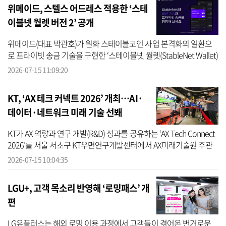
위메이드, 스텔스 어드레스 적용한 ‘스테
이블넷 월렛 버전 2’ 공개
위메이드(대표 박관호)가 원화 스테이블코인 사업 본격화의 일환으
로 프라이빗 송금 기술을 구현한 ‘스테이블넷 월렛(StableNet Wallet)
버전 2’를 15일 공개했다. 스테이블넷 월렛 버전 2는 모든 거래 정보
2026-07-15 11:09:20
(입...
KT, ‘AX 테크 커넥트 2026’ 개최…AI·
데이터·네트워크 미래 기술 선봬
KT가 AX 역량과 연구 개발(R&D) 성과를 공유하는 ‘AX Tech Connect
2026’를 서울 서초구 KT우면연구개발센터에서 AX미래기술원 주관
으로 개최했다고 15일 밝혔다. 올해 AX Tech Connect 2026 내용은
2026-07-15 10:04:35
KT의 AX(AI ...
LGU+, 고객 목소리 반영해 ‘로밍패스’ 개
편
LG유플러스는 해외 로밍 이용 과정에서 고객들이 겪어온 번거로운