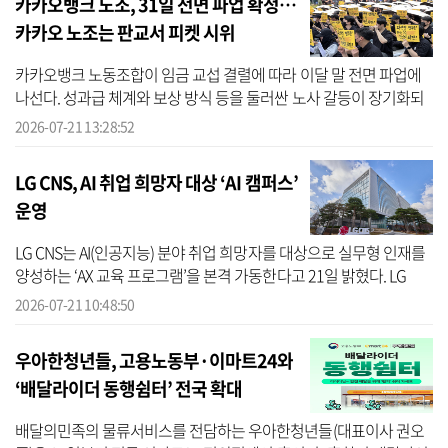
카카오뱅크 노조, 31일 전면 파업 확정…
카카오 노조는 판교서 피켓 시위
카카오뱅크 노동조합이 임금 교섭 결렬에 따라 이달 말 전면 파업에
나선다. 성과급 체계와 보상 방식 등을 둘러싼 노사 갈등이 장기화되
면서, 플랫폼 업계 전반으로 긴장감이 확산되는 모습이다. 21일 민주
2026-07-21 13:28:52
노...
LG CNS, AI 취업 희망자 대상 ‘AI 캠퍼스’
운영
LG CNS는 AI(인공지능) 분야 취업 희망자를 대상으로 실무형 인재를
양성하는 ‘AX 교육 프로그램’을 본격 가동한다고 21일 밝혔다. LG
CNS는 고용노동부가 주관하는 ‘K-디지털 트레이닝(KDT) AI 캠퍼스’
2026-07-21 10:48:50
교육기...
우아한청년들, 고용노동부·이마트24와
‘배달라이더 동행쉼터’ 전국 확대
배달의민족의 물류서비스를 전담하는 우아한청년들(대표이사 권오