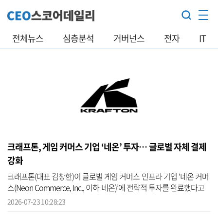
전체뉴스
심층분석
거버넌스
전자
IT
크래프톤, 게임 커머스 기업 ‘네온’ 투자… 글로벌 자체 결제
강화
크래프톤(대표 김창한)이 글로벌 게임 커머스 인프라 기업 ‘네온 커머
스(Neon Commerce, Inc., 이하 네온)’에 전략적 투자를 완료했다고
23일 밝혔다. 이번 투자는 크래프톤이 글로벌 이용자와의 접점을 확
2026-07-23 10:28:23
대하...