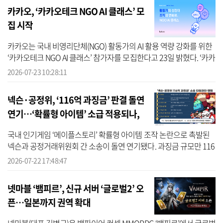
카카오, ‘카카오테크 NGO AI 클래스’ 모
집 시작
카카오는 국내 비영리단체(NGO) 활동가의 AI 활용 역량 강화를 위한
‘카카오테크 NGO AI 클래스’ 참가자를 모집한다고 23일 밝혔다. ‘카카
오테크 NGO AI 클래스’는 지난해 소상공인을 대상으로 진행한 ‘카카
2026-07-23 10:28:11
오테...
넥슨·공정위, ‘116억 과징금’ 판결 돌연
연기…‘확률형 아이템’ 소급 적용되나,
우려 커져
국내 인기게임 ‘메이플스토리’ 확률형 아이템 조작 논란으로 촉발된
넥슨과 공정거래위원회 간 소송이 돌연 연기됐다. 과징금 규모만 116
억 원에 달하는 소송의 최종 선고가 오는 9월 2일로 미뤄지면서, 국내
2026-07-22 17:48:47
게...
넷마블 ‘뱀피르’, 신규 서버 ‘글로벌2’ 오
픈…일본까지 권역 확대