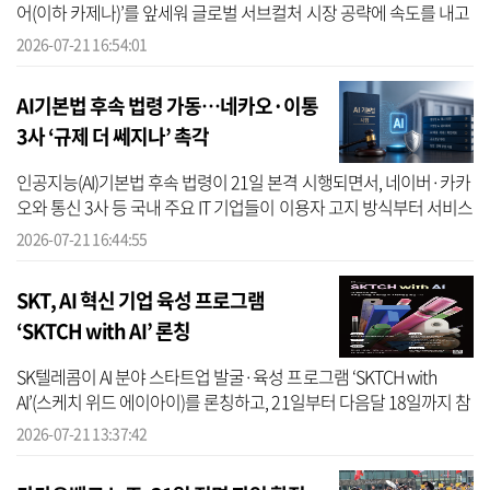
어(이하 카제나)’를 앞세워 글로벌 서브컬처 시장 공략에 속도를 내고
있다. 중국 시장에서 의미 있는 흥행 성과를 거둔 데 이어 북미 최대
2026-07-21 16:54:01
서...
AI기본법 후속 법령 가동…네카오·이통
3사 ‘규제 더 쎄지나’ 촉각
인공지능(AI)기본법 후속 법령이 21일 본격 시행되면서, 네이버·카카
오와 통신 3사 등 국내 주요 IT 기업들이 이용자 고지 방식부터 서비스
출시 전 위험평가, 내부 의사결정 체계까지 운영 전반을 재정비하고
2026-07-21 16:44:55
...
SKT, AI 혁신 기업 육성 프로그램
‘SKTCH with AI’ 론칭
SK텔레콤이 AI 분야 스타트업 발굴·육성 프로그램 ‘SKTCH with
AI’(스케치 위드 에이아이)를 론칭하고, 21일부터 다음달 18일까지 참
여 스타트업을 모집한다고 밝혔다. ‘SKTCH’는 SKT와 테크의 합성어
2026-07-21 13:37:42
로, 유망 ...