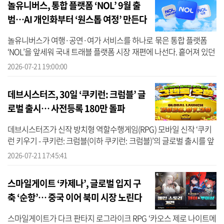
놀유니버스, 통합 플랫폼 ‘NOL’ 9월 출
범…AI 개인화부터 ‘원스톱 여정’ 만든다
놀유니버스가 여행·공연·여가 서비스를 하나로 묶은 통합 플랫폼
‘NOL’을 앞세워 국내 트래블 플랫폼 시장 재편에 나선다. 흩어져 있던
여행·문화·여가 역량을 단일 플랫폼으로 집결시키며 ‘AI 트래블 에이
2026-07-21 19:00:00
전시(...
데브시스터즈, 30일 ‘쿠키런: 크럼블’ 글
로벌 출시… 사전등록 180만 돌파
데브시스터즈가 신작 방치형 역할수행게임(RPG) 모바일 신작 ‘쿠키
런 키우기 - 쿠키런: 크럼블(이하 쿠키런: 크럼블)’의 글로벌 출시를 앞
두고 흥행 기대감을 높이고 있다. 출시일을 오는 30일로 확정한 가운
2026-07-21 17:45:41
데 ...
스마일게이트 ‘카제나’, 글로벌 입지 구
축 ‘순항’… 중국 이어 북미 시장 노린다
스마일게이트가 다크 판타지 로그라이크 RPG ‘카오스 제로 나이트메