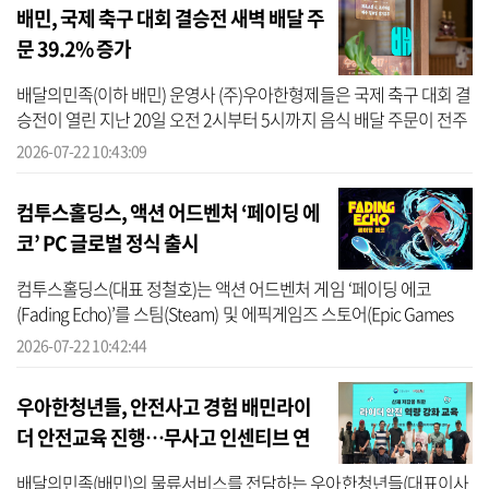
배민, 국제 축구 대회 결승전 새벽 배달 주
문 39.2% 증가
배달의민족(이하 배민) 운영사 (주)우아한형제들은 국제 축구 대회 결
승전이 열린 지난 20일 오전 2시부터 5시까지 음식 배달 주문이 전주
같은 요일·시간대 대비 39.2% 증가했다고 22일 밝혔다. 시간대별로
2026-07-22 10:43:09
보...
컴투스홀딩스, 액션 어드벤처 ‘페이딩 에
코’ PC 글로벌 정식 출시
컴투스홀딩스(대표 정철호)는 액션 어드벤처 게임 ‘페이딩 에코
(Fading Echo)’를 스팀(Steam) 및 에픽게임즈 스토어(Epic Games
Store)에 정식 출시했다고 22일 밝혔다. ‘페이딩 에코’는 프랑스의 게
2026-07-22 10:42:44
임 퍼블리...
우아한청년들, 안전사고 경험 배민라이
더 안전교육 진행…무사고 인센티브 연
계 운영
배달의민족(배민)의 물류서비스를 전담하는 우아한청년들(대표이사