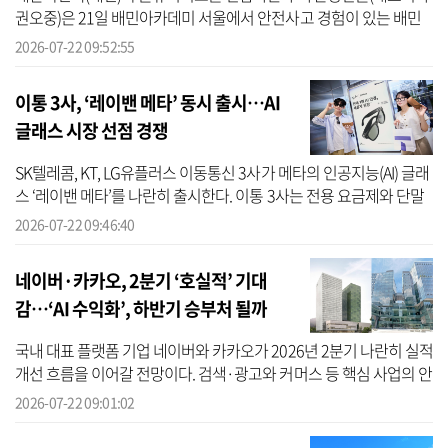
권오중)은 21일 배민아카데미 서울에서 안전사고 경험이 있는 배민
커넥트 라이더를 대상으로 안전 역량 강화 교육을 진행했다고 22일
2026-07-22 09:52:55
밝혔다. ...
이통 3사, ‘레이밴 메타’ 동시 출시…AI
글래스 시장 선점 경쟁
SK텔레콤, KT, LG유플러스 이동통신 3사가 메타의 인공지능(AI) 글래
스 ‘레이밴 메타’를 나란히 출시한다. 이통 3사는 전용 요금제와 단말
할인, 오프라인 체험 공간을 앞세워 스마트폰에 이어 AI 글래스를 새
2026-07-22 09:46:40
로...
네이버·카카오, 2분기 ‘호실적’ 기대
감…‘AI 수익화’, 하반기 승부처 될까
국내 대표 플랫폼 기업 네이버와 카카오가 2026년 2분기 나란히 실적
개선 흐름을 이어갈 전망이다. 검색·광고와 커머스 등 핵심 사업의 안
정적인 성장세가 이어지는 가운데, 하반기에 인공지능(AI) 투자 성과
2026-07-22 09:01:02
를...