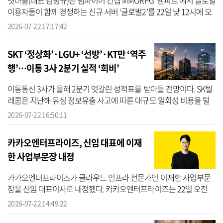
넷마블(대표 김병규)은 뱀파이어 컨셉 MMORPG ‘뱀피르’에서 글로벌
이용자들이 함께 경쟁하는 신규 서버 ‘글로벌2’를 22일 낮 12시에 오
픈했다고 밝혔다. ‘글로벌2’는 기존 한국·대만·홍콩·마카오 이용자
2026-07-22 17:17:42
에 일...
SKT ‘정상화’·LGU+ ‘선방’·KT만 ‘역주
행’…이통 3사 2분기 실적 ‘희비’
이동통신 3사가 올해 2분기 엇갈린 성적표를 받아들 전망이다. SK텔
레콤은 지난해 유심 정보유출 사고에 따른 대규모 일회성 비용을 털
어내며 영업이익이 큰 폭으로 개선될 것으로 예상된다. LG유플러스
2026-07-22 16:50:11
도 서비...
카카오엔터프라이즈, 신임 대표에 이재
한 사업부문장 내정
카카오엔터프라이즈가 클라우드 인프라 전문가인 이재한 사업부문
장을 신임 대표이사로 내정했다. 카카오엔터프라이즈는 22일 오전
이사회를 열고 이 사업부문장을 대표이사로 내정하는 안건을 의결했
2026-07-22 14:49:22
다고 밝혔...