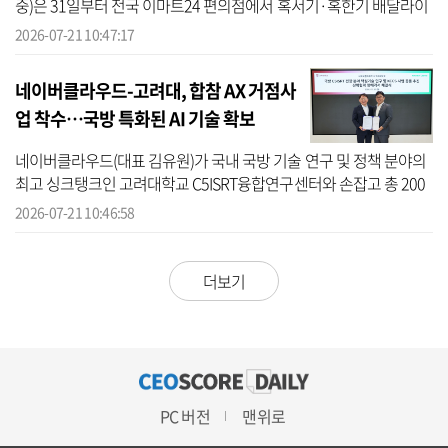
중)은 31일부터 전국 이마트24 편의점에서 혹서기·혹한기 배달라이
더들이 쉬어갈 수 있도록 ‘배달라이더 동행쉼터’ 운영을 시작한다고
2026-07-21 10:47:17
21일 밝혔...
네이버클라우드-고려대, 합참 AX 거점사
업 착수…국방 특화된 AI 기술 확보
네이버클라우드(대표 김유원)가 국내 국방 기술 연구 및 정책 분야의
최고 싱크탱크인 고려대학교 C5ISRT융합연구센터와 손잡고 총 200
억원 규모의 대형 국방 AI(인공지능) 관련 핵심 사업을 공동 추진한다.
2026-07-21 10:46:58
이...
더보기
PC 버전
맨위로