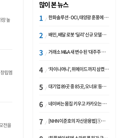
많이 본 뉴스
한화솔루션·OCI, 태양광 훈풍에 실적 개선…美 ‘섹션232’ 최대 변수
가장 높
배민, 배달 로봇 ‘딜리’ 신규 모델 B마트 현장 투입
거래소 M&A 새 변수 된 ‘대주주 심사’…네이버·두나무 결합도 영향권
‘차이나머니’, 위메이드 까지 삼켰다… K콘텐츠, 글로벌 확장에도 中 투자 ‘경계령’
)’ 창립멤
대기업 89곳 중 85곳, 오너家 등기임원 겸직…BS 46곳·SM 45곳 ‘족벌경영’ 고착화
네이버는 몸집 키우고 카카오는 줄였다…‘역대급 실적’에 성장전략은 ‘극과 극’
[NHN 이준호의 자산운용법]①이니시오·JLC ‘부동산’-JLC파트너스 ‘투자’…“부동산 담보대출로 투자재원 확보”
 공모전을