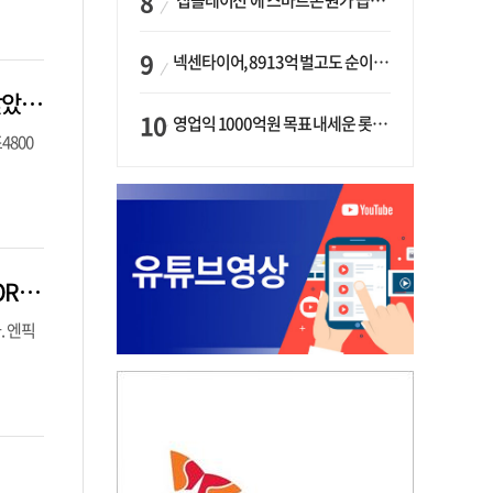
‘칩플레이션’에 스마트폰 원가 급등…삼성전자, ‘엑시노스’ 채택 확대하나
넥센타이어, 8913억 벌고도 순이익 2억…유럽 세부담에 이익 증발
엔비디아, 네이버에 10억불 투자 3대 주주 등극…“AI 팩토리 글로벌 확장, 전기 맞았다”
영업익 1000억원 목표 내세운 롯데마트…하반기 ‘오카도’ 시험대
4800
스마일게이트, 플레이 부담 줄인 ‘이클립스’ 9월 출격…“이용자와 공존하는 MMORPG 지향”
. 엔픽