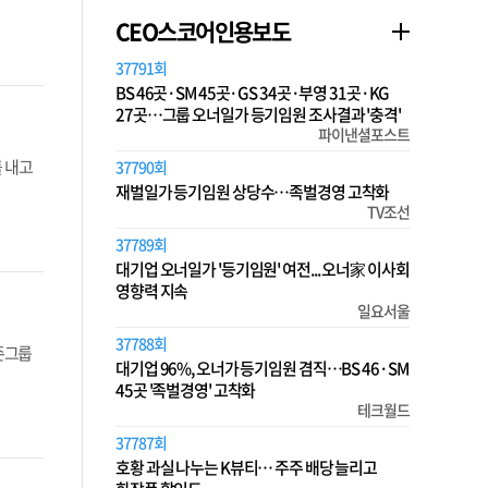
CEO스코어인용보도
37791회
BS 46곳·SM 45곳·GS 34곳·부영 31곳·KG
27곳…그룹 오너일가 등기임원 조사결과 '충격'
파이낸셜포스트
를 내고
37790회
재벌일가 등기임원 상당수…족벌경영 고착화
TV조선
37789회
대기업 오너일가 '등기임원' 여전... 오너家 이사회
영향력 지속
일요서울
37788회
존그룹
대기업 96%, 오너가 등기임원 겸직…BS 46·SM
45곳 '족벌경영' 고착화
테크월드
37787회
호황 과실 나누는 K뷰티… 주주 배당 늘리고