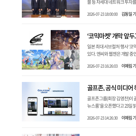
블 등 차세대 네트워크 투자를
김동일 
2026-07-23 18:00:00
‘코믹마켓’ 개막 앞두
일본 최대 서브컬처 행사 ‘코
있다. 엔씨와 웹젠은 개발 중인
이예림 
2026-07-23 16:26:03
골프존, 공식 미디어
골프존그룹(회장 김영찬)이 
뉴스룸’을 오픈했다고 23일 
이예림 
2026-07-23 14:26:30