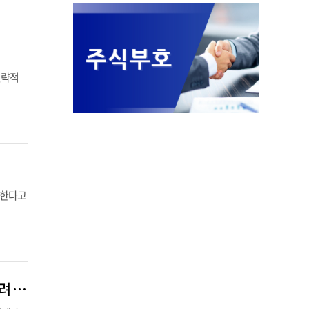
 전략적
집한다고
넥슨·공정위, ‘116억 과징금’ 판결 돌연 연기…‘확률형 아이템’ 소급 적용되나, 우려 커져