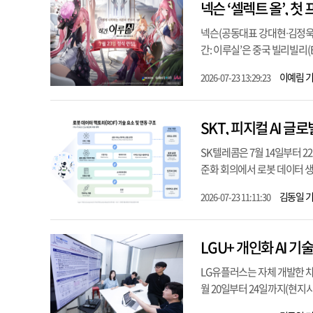
넥슨 ‘셀렉트 올’, 첫
넥슨(공동대표 강대현∙김정욱)이 서
간: 이루실’은 중국 빌리빌리(Bil
이예림 
2026-07-23 13:29:23
SKT, 피지컬 AI 글
SK텔레콤은 7월 14일부터 
준화 회의에서 로봇 데이터 생산
김동일 
2026-07-23 11:11:30
LGU+ 개인화 AI 
LG유플러스는 자체 개발한 차세대 
월 20일부터 24일까지(현지시간)