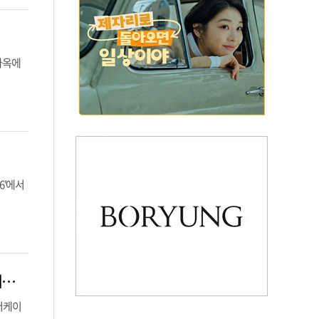
교사옥에
6'에서
배경훈 “통신사는 AI 인프라 기업”…데이터센터 창구 일원화·해저케이블 세제지원 ‘속도’
해저케이