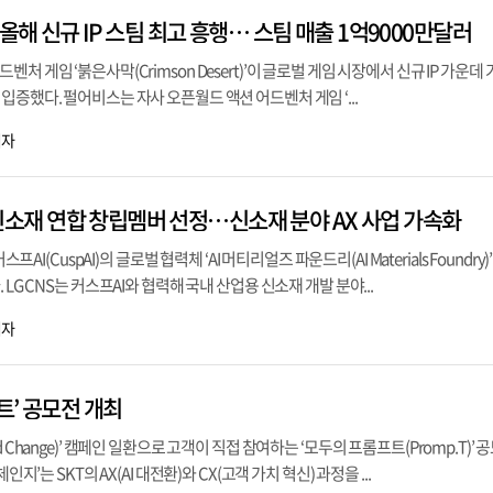
 올해 신규 IP 스팀 최고 흥행… 스팀 매출 1억9000만달러
 게임 ‘붉은사막(Crimson Desert)’이 글로벌 게임 시장에서 신규 IP 가운데 
입증했다. 펄어비스는 자사 오픈월드 액션 어드벤처 게임 ‘...
기자
AI 신소재 연합 창립멤버 선정…신소재 분야 AX 사업 가속화
스프AI(CuspAI)의 글로벌 협력체 ‘AI 머티리얼즈 파운드리(AI Materials Foundry
LG CNS는 커스프AI와 협력해 국내 산업용 신소재 개발 분야...
기자
트’ 공모전 개최
 Change)’ 캠페인 일환으로 고객이 직접 참여하는 ‘모두의 프롬프트(Promp.T)’
인지’는 SKT의 AX(AI 대전환)와 CX(고객 가치 혁신) 과정을 ...