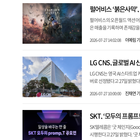
펄어비스 ‘붉은사막’,
펄어비스의 오픈월드 액션 어드벤처
은 매출을 기록하며 존재감을 
이예림 
2026-07-27 14:02:08
LG CNS, 글로벌 
LG CNS는 영국 AI 스타트업 커
버로 선정됐다고 27일 밝혔다. 
진채연 
2026-07-27 10:00:00
SKT, ‘모두의 프롬프
SK텔레콤은 ‘굿 체인지(Good
시행한다고 27일 밝혔다. ‘굿 체