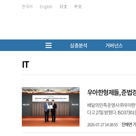
한국어
English
日文
中文
심층분석
거버넌스
IT
우아한형제들, 준법경영
배달의민족 운영사 ㈜우아한형
다고 27일 밝혔다. ISO373
진채연 
2026-07-27 14:38:55