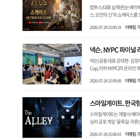
컴투스(대표 남재관)는 에이
스: 오만의 신’의 쇼케이스를 오
이예림 
2026-07-24 15:09:19
넥슨, NYPC 파이널 
넥슨(공동 대표 강대현·김정욱)은
Cup, 이하 NYPC)의 온라
이예림 
2026-07-24 15:09:08
스마일게이트, 한국형 
스마일게이트는 개발사 에이아이엑
심리 공포 게임 ‘골목길: 귀흔(
이예림 
2026-07-24 15:08:43