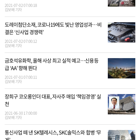
2021-07-02 07:00:18
김보배 기자
도레이첨단소재, 코로나19에도 빛난 영업성과…비
결은 ‘신사업 경쟁력’
2021-07-02 07:00:12
김보배 기자
금호석유화학, 올해 사상 최고 실적 예고…신용등
급 ‘AA’ 향해 뛴다
2021-07-01 07:00:11
김보배 기자
장희구 코오롱인더 대표, 자사주 매입 ‘책임경영’ 실
천
2021-06-30 17:00:00
김보배 기자
통신사업 떼 낸 SK텔레시스, SKC솔믹스와 합병 ‘무
게’