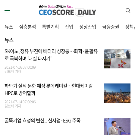
숨쉬는
Data
살아있는
Fact
뉴스
심층분석
특별기획
산업
성장산업
금융증권
정책
뉴스
SK이노, 정유 부진에 배터리 성장통…화학·윤활유
로 극복하며 ‘내실 다지기’
2021-07-16 07:00:09
김보배 기자
하반기 실적 둔화 예상 롯데케미칼…현대케미칼
HPC로 방어할까
2021-07-14 07:00:06
김보배 기자
굴뚝기업 효성의 변신... 신사업·ESG 주목