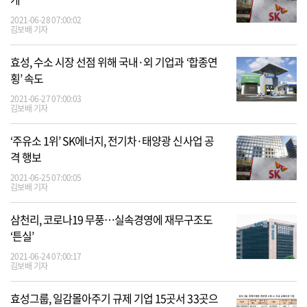
2021-06-28 07:00:02
김보배 기자
효성, 수소 시장 선점 위해 국내·외 기업과 ‘합종연
횡’ 속도
2021-06-27 07:00:03
김보배 기자
‘주유소 1위’ SK에너지, 전기차·태양광 신사업 공
격 행보
2021-06-25 07:00:05
김보배 기자
삼천리, 코로나19 무풍…실속경영에 재무구조도
‘튼실’
2021-06-24 07:00:17
김보배 기자
효성그룹, 일감몰아주기 규제 기업 15곳서 33곳으