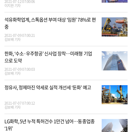
2021-07-12 07:00:06
이지완 기자
석유화학업계, 스톡옵션 부여 대상 ‘임원’ 78%로 편
중
2021-07-09 07:00:21
김보배 기자
한화, ‘수소·우주항공’ 신사업 장착…미래형 기업
으로 도약
2021-07-09 07:00:03
김보배 기자
정유사, 정제마진 약세로 실적 개선세 ‘둔화’ 예고
2021-07-07 07:00:12
김보배 기자
LG화학, 5년 누적 특허건수 1만건 넘어…동종업종
‘1위’