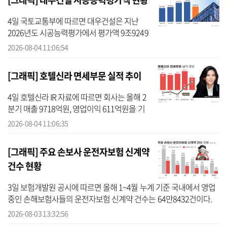
4일 국토교통부에 따르면 대우건설은 지난
2026년도 시공능력평가에서 평가액 9조9249
억원을 기록하며 5위로 밀려났다. 지난해 평가
2026-08-04 11:06:54
액 11조8969억원을 기록해 3위였던 것과 비교
하면 평가액은 약 17% 줄었고 순위...
[그래픽] 호텔신라 면세부문 실적 추이
4일 호텔신라 IR 자료에 따르면 회사는 올해 2
분기 매출 9718억원, 영업이익 611억원을 기
록했다. 매출은 지난해 같은 기간보다 5.2% 감
2026-08-04 11:06:35
소했지만 영업이익은 606.0% 급증했다. 같은
기간 당기순이익은 214억원으...
[그래픽] 주요 손보사 운전자보험 신계약
건수 현황
3일 보험개발원 공시에 따르면 올해 1~4월 누계 기준 국내에서 영업
중인 손해보험사들의 운전자보험 신계약 건수는 64만8432건이다.
이는 지난해 같은 기간(149만5761건)보다 84만7329건(56.6%) 감소
2026-08-03 13:32:56
한 수치다. ...