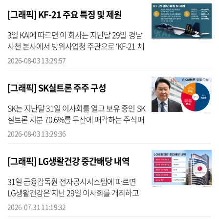
[그래픽] KF-21 주요 특징 및 제원
3일 KAI에 따르면 이 회사는 지난달 29일 경남
사천 본사에서 방위사업청 주관으로 ‘KF-21 체
계개발 종결 행사’를 열었다. KF-21은 2015년
2026-08-03 13:29:57
12월 체계개발 착수 이후 시제기 6대로 42개월
간 1600여회의 비행시험을...
[그래픽] SK실트론 주주 구성
SK는 지난달 31일 이사회를 열고 보유 중인 SK
실트론 지분 70.6%를 두산에 매각하는 주식매
매계약(SPA) 체결을 승인했다고 공시했다. 회
2026-08-03 13:29:36
사는 지난해 12월 기업 성장 가능성, 고용 안정,
인수 조건 등을 다각도로 ...
[그래픽] LG생활건강 중간배당 내역
31일 금융감독원 전자공시시스템에 따르면
LG생활건강은 지난 29일 이사회를 개최하고
보통주 1주당 1500원의 중간배당을 결정했다.
2026-07-31 11:19:32
종류주(우선주) 역시 1주당 1500원의 현금배