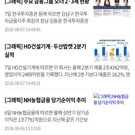
[그래픽] 주요 금융그룹 오너 2·3세 현황
7일 한국투자증권 등에 따르면 김남구 한국투
자금융지주 회장의 장남 김동윤 한국투자증권
미국법인 대리는 지난 4일 한국투자증권 경영
2026-08-07 10:48:45
기획본부 기획담당 상무로 승진했다. 박현주
미래에셋그룹 회장의 장남 ...
[그래픽] HD건설기계·두산밥캣 2분기
실적
7일 HD건설기계에 따르면 이 회사는 올해 2분기 매출 2조4342억원,
영업이익 2489억원을 기록했다. 지난해 2분기보다 매출은 18.2%, 영
업이익은 91.9% 늘었다. 영업이익률은 10.2%로 두 자릿수에 진입했
2026-08-07 10:48:31
다. 지난 ...
[그래픽] NH농협금융 당기순이익 추이
6일 NH농협금융에 따르면 올해 상반기 당기순
이익은 1조7791억원으로 지난해 같은 기간보
다 9.2% 증가했다. 반기 기준으로는 역대 최대
2026-08-06 13:13:50
실적이다. 이에 따라 농협금융은 같은 기간 1조