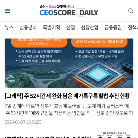
숨쉬는
Data
살아있는
Fact
뉴스
심층분석
특별기획
산업
성장산업
금융증권
정책
[그래픽] 주 52시간제 완화 담은 메가특구특별법 추진 현황
7일 업계에 따르면 정부가 호남에 들어설 ‘반도체 메가 클러스터’에
‘주 52시간제’ 예외 규정을 적용하는 방안을 적극 검토 중인 것으로 파
악됐다. 이에 따라, 그간 국내 반도체 업계의 염원이었던 주 52시간제
2026-08-07 10:51:33
...