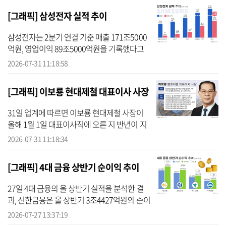
당을 실시한다. 총 배당금 규모는 ...
[그래픽] 삼성전자 실적 추이
삼성전자는 2분기 연결 기준 매출 171조5000
억원, 영업이익 89조5000억원을 기록했다고
30일 밝혔다. 각각 전년 동기 대비 130%,
2026-07-31 11:18:58
1813,8%씩 급증한 수치다. 전분기와 비교해도
28.1%, 56.5%씩 늘었다. 사업부문...
[그래픽] 이보룡 현대제철 대표이사 사장
31일 업계에 따르면 이보룡 현대제철 사장이
올해 1월 1일 대표이사직에 오른 지 반년이 지
났다. 취임 첫해의 과제는 뚜렷하다. 밖에서는
2026-07-31 11:18:34
미국의 관세 장벽, 안에서는 건설 침체발 수요
절벽, 옆에서는 중국산 저...
[그래픽] 4대 금융 상반기 순이익 추이
27일 4대 금융의 올 상반기 실적을 분석한 결
과, 신한금융은 올 상반기 3조4427억원의 순이
익을 기록해 전년 동기(3조374억원) 대비
2026-07-27 13:37:19
13.3% 증가했다. 계열사 가운데 순이익 비중이