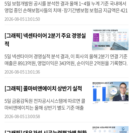
5일 보험개발원 공시를 분석한 결과 올해 1~4월 누계 기준 국내에서
영업 중인 손해보험사들의 치매·장기간병보험 보험금 지급액은 421
억원이다. 이는 지난해 같은 기간(405억원)보다 16억원(3.9%) 증가한
2026-08-05 13:01:50
수치다...
[그래픽] 넥센타이어 2분기 주요 경영실
적
5일 넥센타이어 경영실적 분석 결과, 이 회사의 올해 2분기 연결 기준
매출은 8913억원, 영업이익은 343억원, 순이익은 2억원을 기록했다.
매출은 전년 동기 대비 10.8% 증가했으나, 영업이익은 19.5% 감소했
2026-08-05 13:01:36
고 ...
[그래픽] 콜마비앤에이치 상반기 실적
5일 금융감독원 전자공시시스템에 따르면 콜
마비앤에이치는 올해 상반기 별도 기준 매출
2454억원, 영업이익 206억원을 기록했다. 전
2026-08-05 13:00:58
년 동기 대비 매출은 8.1%, 영업이익은 46.7%
증가했다. 매출 확대는 글로벌 ...
[그래픽] 대우건설 시공능력평가액 현황