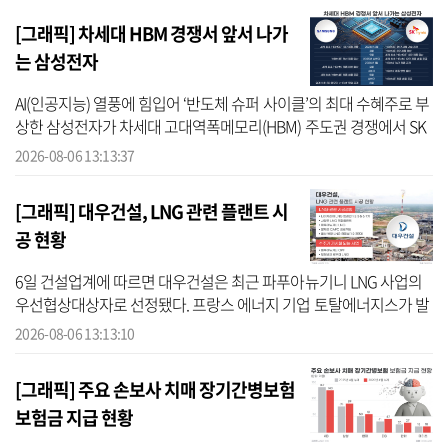
6090억원의 누적 순이익을 ...
[그래픽] 차세대 HBM 경쟁서 앞서 나가
는 삼성전자
AI(인공지능) 열풍에 힘입어 ‘반도체 슈퍼 사이클’의 최대 수혜주로 부
상한 삼성전자가 차세대 고대역폭메모리(HBM) 주도권 경쟁에서 SK
하이닉스를 따돌리고 승기를 잡았다. 한때 HBM 기술역량을 확보하
2026-08-06 13:13:37
는 데 실...
[그래픽] 대우건설, LNG 관련 플랜트 시
공 현황
6일 건설업계에 따르면 대우건설은 최근 파푸아뉴기니 LNG 사업의
우선협상대상자로 선정됐다. 프랑스 에너지 기업 토탈에너지스가 발
주한 이번 사업에서 대우건설은 파퓨아뉴기니 LNG 신규 액화터미널
2026-08-06 13:13:10
에 공급될 ...
[그래픽] 주요 손보사 치매 장기간병보험
보험금 지급 현황