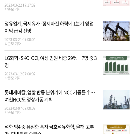
2023-03-22 17:17:32
박준모 기자
정유업계, 국제유가·정제마진 하락에 1분기 영업
이익 급감 전망
2023-03-21 07:00:04
박준모 기자
LG화학·SKC·OCI, 여성 임원 비중 29%…7명 중 3
명
2023-03-12 07:00:02
박준모 기자
롯데케미칼, 업황 반등 분위기에 NCC 가동률↑…
여천NCC도 정상가동 계획
2023-03-07 07:00:09
박준모 기자
석화 빅4 중 유일한 흑자 금호석유화학, 올해 고부
가·다변화로 승부수