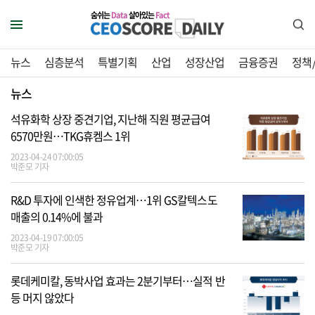
숨쉬는
Data
살아있는
Fact
뉴스
심층분석
특별기획
산업
성장산업
금융증권
정책
뉴스
석유화학 상장 중견기업, 지난해 직원 평균급여
6570만원…TKG휴켐스 1위
2023-04-24 07:00:05
박준모 기자
R&D 투자에 인색한 정유업계…1위 GS칼텍스도
매출의 0.14%에 불과
2023-04-19 07:00:05
박준모 기자
롯데케미칼, 동박사업 효과는 2분기부터…실적 반
등 머지 않았다