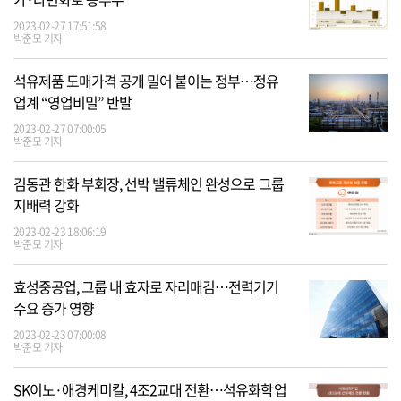
2023-02-27 17:51:58
박준모 기자
석유제품 도매가격 공개 밀어 붙이는 정부…정유
업계 “영업비밀” 반발
2023-02-27 07:00:05
박준모 기자
김동관 한화 부회장, 선박 밸류체인 완성으로 그룹
지배력 강화
2023-02-23 18:06:19
박준모 기자
효성중공업, 그룹 내 효자로 자리매김…전력기기
수요 증가 영향
2023-02-23 07:00:08
박준모 기자
SK이노·애경케미칼, 4조2교대 전환…석유화학업