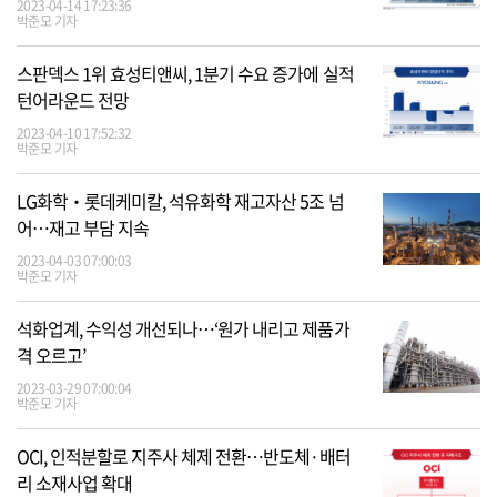
2023-04-14 17:23:36
박준모 기자
스판덱스 1위 효성티앤씨, 1분기 수요 증가에 실적
턴어라운드 전망
2023-04-10 17:52:32
박준모 기자
LG화학‧롯데케미칼, 석유화학 재고자산 5조 넘
어…재고 부담 지속
2023-04-03 07:00:03
박준모 기자
석화업계, 수익성 개선되나…‘원가 내리고 제품가
격 오르고’
2023-03-29 07:00:04
박준모 기자
OCI, 인적분할로 지주사 체제 전환…반도체·배터
리 소재사업 확대