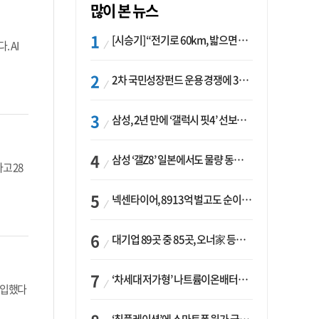
많이 본 뉴스
[시승기] “전기로 60km, 밟으면 462마력”…볼보 XC60 T8의 두 얼굴
 AI
2차 국민성장펀드 운용 경쟁에 33개사 몰렸다…신한·하나 등 새 얼굴 대거 합류
삼성, 2년 만에 ‘갤럭시 핏4’ 선보이나…웨어러블 생태계 확장 ‘시동’
삼성 ‘갤Z8’ 일본에서도 물량 동났다…애플 참전 앞두고 선두 수성 ‘시험대’
고 28
넥센타이어, 8913억 벌고도 순이익 2억…유럽 세부담에 이익 증발
대기업 89곳 중 85곳, 오너家 등기임원 겸직…BS 46곳·SM 45곳 ‘족벌경영’ 고착화
‘차세대 저가형’ 나트륨이온배터리 시대 오나…LG화학·에코프로, 상용화 속도낸다
돌입했다