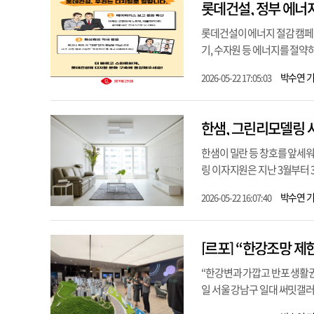
롯데건설, 정부 에너
롯데건설이 에너지 절감 캠페인
기, 수자원 등 에너지를 절약하
박수연 
2026-05-22 17:05:03
한샘, 그린리모델링 
한샘이 밀란 등 창호를 앞세
링 이자지원은 지난 3월부터 3
박수연 
2026-05-22 16:07:40
“한강변과 가깝고 반포 생활권을
일 서울 강남구 일대 써밋갤러