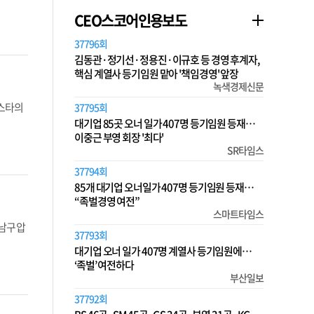
CEO스코어인용보도
37796회
김동관·정기선·정용진·이규호 등 경영 후계자,
핵심 계열사 등기임원 맡아 '책임경영' 앞장
녹색경제신문
비스타의
37795회
대기업 85곳 오너 일가 407명 등기임원 등재…
이중근 부영 회장 '최다'
SR타임스
37794회
85개 대기업 오너일가 407명 등기임원 등재…
“족벌경영 여전”
스마트타임스
남구 압
37793회
대기업 오너 일가 407명 계열사 등기임원에…
‘족벌’ 여전하다
부산일보
37792회