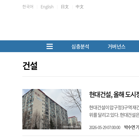
한국어
English
日文
中文
심층분석
거버넌스
건설
현대건설, 올해 도시
현대건설이 압구정3구역 재건축
위를 달리고 있다. 현대건설
박수연 
2026-05-29 07:00:00