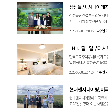
삼성물산, 시니어레지던
삼성물산 건설부문의 ‘AI 시
시니어 리빙 솔루션은 AI·Io
박수연 
2026-05-28 13:58:16
LH, 내달 1일부터 
한국토지주택공사(LH)가 오는
일 밝혔다. 시흥하중 A1블록은
박수연 
2026-05-28 13:57:50
현대엔지니어링, 미국
현대엔지니어링이 미국 텍사스
고 28일 밝혔다. 이번 사업은