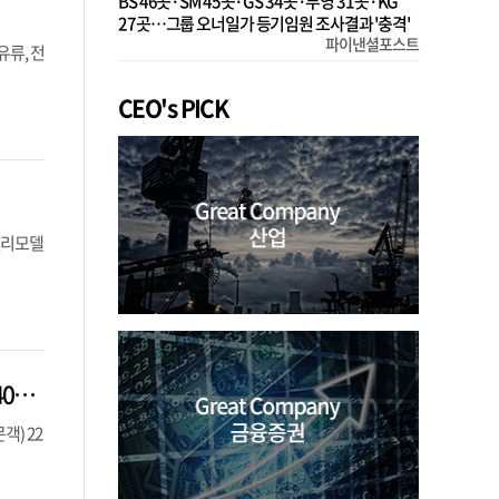
BS 46곳·SM 45곳·GS 34곳·부영 31곳·KG
27곳…그룹 오너일가 등기임원 조사결과 '충격'
파이낸셜포스트
유류, 전
CEO's PICK
린리모델
[르포] “한강조망 제한적인데 분양가가 비싸네요”…흑석 ‘써밋더힐’ 3.3㎡당 8540만원
) 22