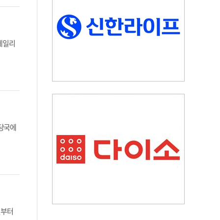
어데일리
방당국에
일부터