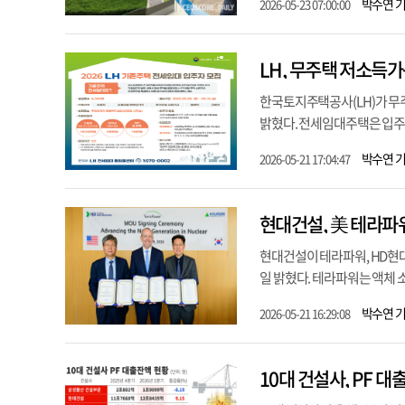
박수연 
2026-05-23 07:00:00
LH, 무주택 저소득
한국토지주택공사(LH)가 무
밝혔다. 전세임대주택은 입주 
박수연 
2026-05-21 17:04:47
현대건설, 美 테라파
현대건설이 테라파워, HD현대
일 밝혔다. 테라파워는 액체 소
박수연 
2026-05-21 16:29:08
10대 건설사, PF 대