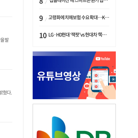
‘칩플레이션’에 스마트폰 원가 급등…삼성전자, ‘엑시노스’ 채택 확대하나
고령화에 치매보험 수요 확대…KB손보·삼성화재가 ‘시장 주도’
LG·HD현대 ‘잭팟’ vs 현대차 ‘쪽박’…글로벌 사모펀드, 韓 대기업 투자 ‘희비’
을 발
밝혔다.