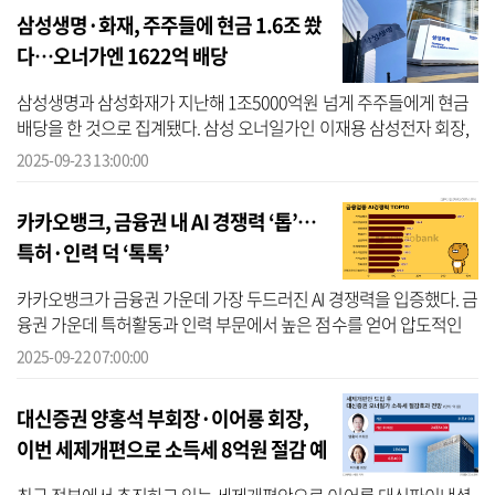
삼성생명·화재, 주주들에 현금 1.6조 쐈
다…오너가엔 1622억 배당
삼성생명과 삼성화재가 지난해 1조5000억원 넘게 주주들에게 현금
배당을 한 것으로 집계됐다. 삼성 오너일가인 이재용 삼성전자 회장,
이부진 호텔신라 대표이사 사장, 이서현 삼성물산 사장에게는 총
2025-09-23 13:00:00
1600억원가...
카카오뱅크, 금융권 내 AI 경쟁력 ‘톱’…
특허·인력 덕 ‘톡톡’
카카오뱅크가 금융권 가운데 가장 두드러진 AI 경쟁력을 입증했다. 금
융권 가운데 특허활동과 인력 부문에서 높은 점수를 얻어 압도적인
점수를 기록한 것이다. AI를 통한 금융 혁신을 주도할 것이라는 윤호
2025-09-22 07:00:00
영 카...
대신증권 양홍석 부회장·이어룡 회장,
이번 세제개편으로 소득세 8억원 절감 예
상