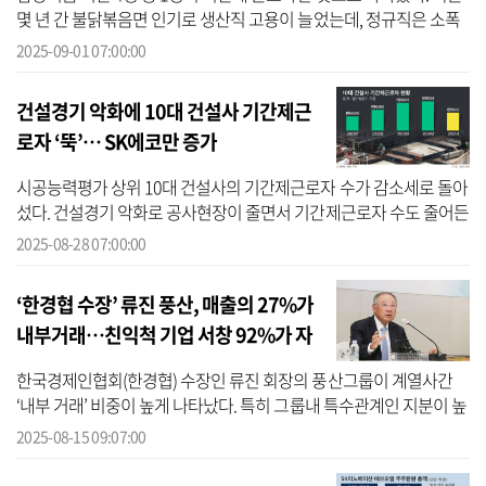
몇 년 간 불닭볶음면 인기로 생산직 고용이 늘었는데, 정규직은 소폭
늘어난 반면 기간제 근로자는 폭발적으로 증가했다. 1일 기업데이터
2025-09-01 07:00:00
연...
건설경기 악화에 10대 건설사 기간제근
로자 ‘뚝’… SK에코만 증가
시공능력평가 상위 10대 건설사의 기간제근로자 수가 감소세로 돌아
섰다. 건설경기 악화로 공사현장이 줄면서 기간제근로자 수도 줄어든
것으로 보인다. 28일 기업데이터연구소 CEO스코어(대표 조원만)에
2025-08-28 07:00:00
따르면...
‘한경협 수장’ 류진 풍산, 매출의 27%가
내부거래…친익척 기업 서창 92%가 자
회사 거래
한국경제인협회(한경협) 수장인 류진 회장의 풍산그룹이 계열사간
‘내부 거래’ 비중이 높게 나타났다. 특히 그룹내 특수관계인 지분이 높
은 계열사의 내부거래 비중은 60%에 육박했다. 14일 기업데이터연
2025-08-15 09:07:00
구소 C...