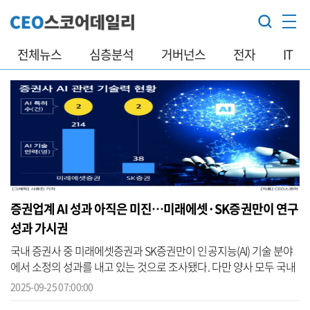
전체뉴스
심층분석
거버넌스
전자
IT
증권업계 AI 성과 아직은 미진…미래에셋·SK증권만이 연구
성과 가시권
국내 증권사 중 미래에셋증권과 SK증권만이 인공지능(AI) 기술 분야
에서 소정의 성과를 내고 있는 것으로 조사됐다. 다만 양사 모두 국내
산업계 AI 기술력 순위 상위 100위권 안에는 이름을 올리지 못해, 타
2025-09-25 07:00:00
...