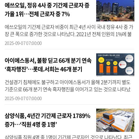
에쓰오일, 정유 4사 중 기간제 근로자 증
가율 1위…전체 근로자 중 7%
에쓰오일의 기간제 근로자 비중이 최근 4년 사이 국내 정유 4사 중 가
장 큰 폭으로 증가한 것으로 나타났다. 2021년 전체 인원의 1%에 불
과했던 에쓰오일 기간제 근로자 인원은 2025년 7% 수준에 달했다. 7
2025-09-07 07:00:00
일 기...
아이에스동서, 불황 딛고 66개 분기 연속
‘흑자행진’…롯데.서희는 46개 분기
건설경기 침체에도 불구하고 아이에스동서가 올해 2분기까지 별도
기준으로 66개 분기 연속 흑자행진을 이어가고 있는 것으로 나타났
다. 평균영업이익률 역시 조사 대상 건설사 중 가장 높은 12.5%를 기
2025-09-07 07:00:00
록한 것으...
삼양식품, 4년간 기간제 근로자 1789%
증가…‘직원 4명 중 1명’
삼양식품 직원 4명 중 1명이 기간제 근로자인 것으로 나타났다. 최근