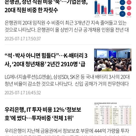
은행권, 청년 직원 비중 ‘뚝’…기업은행,
20대 직원 비중 한 자릿수
은행권의 20대 임직원 수 비중이 최근 3개년간 지속 줄어들고 있는
것으로 나타났다. 은행권이 올 상반기 신규 공개채용 인원을 전년 대
비 절반으로 줄인 가운데, 기존에 있던 직원들의 나이는 지속 증가하
2025-07-17 17:50:37
며 청...
“석·박사 아니면 힘들다”…K-배터리 3
사, ‘20대 청년채용’ 2년간 2910명 ‘급
감’
LG에너지솔루션(LG엔솔), 삼성SDI, SK온 등 국내 배터리 3사의 20대
청년 비율이 감소한 것으로 나타났다. 신입 공채가 거의 전무한데다
수시 채용도 전문성을 갖춘 석·박사급 차지가 되면서 경력이 전무한
2025-07-17 16:45:32
사...
우리은행, IT 투자 비용 12% ‘정보보
호’에 썼다…투자비중 ‘전체 1위’
우리은행이 지난해 금융권에서 정보보호 부문에 444억 가량을 투자