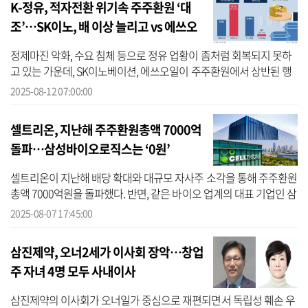
K-정유, 적자전환 위기속 주주환원 ‘대
조’…SK이노, 배 이상 늘리고 vs 에쓰오
일, 싹 줄였다
정제마진 악화, 수요 침체 등으로 정유 업황이 좀처럼 회복되지 못하
고 있는 가운데, SK이노베이션, 에쓰오일이 주주환원에서 상반된 행
보를 보이면서 명암이 엇갈리고 있다. 에쓰오일이 어려운 경영 여건
2025-08-12 07:00:00
속에 ...
셀트리온, 지난해 주주환원총액 7000억
돌파…삼성바이오로직스는 ‘0원’
셀트리온이 지난해 배당 확대와 대규모 자사주 소각을 통해 주주환원
총액 7000억원을 돌파했다. 반면, 같은 바이오 업계의 대표 기업인 삼
성바이오로직스는 배당이나 자사주 소각을 한 차례도 실시하지 않아
2025-08-07 17:45:00
극명...
삼진제약, 오너2세가 이사회 장악…창업
주 자녀 4명 모두 사내이사
삼진제약의 이사회가 오너일가 중심으로 재편되면서 독립성 훼손 우