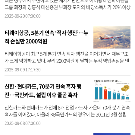
최근 정부에서 추진하고 있는 세제개편안으로 이어룡 대신파이낸셜
그룹 회장과 양홍석 대신증권 부회장 모자의 배당소득세가 20% 이상
감면될 것으로 분석된다. 대신증권은 지난 3월 밸류업 공시에 자사주
2025-09-20 07:00:00
소각 ...
티웨이항공, 5분기 연속 ‘적자 행진’…누
적 손실만 2000억원
티웨이항공이 최근 5개 분기 연속 적자 행진을 이어가면서 재무구조
가 크게 악화하고 있다. 무려 2000억원에 달하는 누적 영업손실을 낸
데다 영업이익률은 마이너스를 기록했다. 티웨이항공의 최대주주가
2025-09-09 17:17:30
된 소...
신한·현대카드, 70분기 연속 흑자 행
진…국민카드, 설립 이후 줄곧 흑자
신한카드와 현대카드가 전체 8개 전업 카드사 가운데 70개 분기 연속
흑자를 이어갔다. 아울러 KB국민카드의 경우에는 2011년 3월 설립
이후 줄곧 연속 흑자 행진을 이어가며 안정적인 성과를 보였다. 8일
2025-09-08 07:00:00
기...