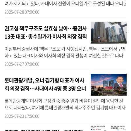
려가 제기되고 있다. 사내이사 전원이 오너일가로 구성된 데다 오너 2
세 조규석 대표가 이사회 의장까지 맡아, 견제와 감시 기능이 제대로
2025-07-28 07:00:00
작동...
권고성 책무구조도 실효성 낮아…증권사
13곳 대표·총수일가가 이사회 의장 겸직
이달부터 증권사에 ‘책무구조도’가 시행됐지만, 책무구조도에서 규제
하고 있는 대표이사와 이사회 의장 겸직 관행이 여전한 것으로 나타
나 제도의 실효성 논란이 불거지고 있다. 책무구조도는 금융사의 내
2025-07-27 07:00:00
부통...
롯데관광개발, 오너 김기병 대표가 이사
회 의장 겸직…사내이사 4명 중 3명 오너
일가
롯데관광개발 이사회 구성원 중 총수 일가 비율이 절반에 육박한 것
으로 나타났다. 여기에 롯데관광개발의 최대주주인 김기병 대표이사
가 이사회 의장까지 겸직하고 있지만, 독립적인 내부감사 부서조차
2025-07-23 17:50:00
없는 상...