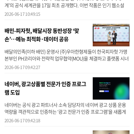
계’의 공식 세계관을 17일 최초 공개했다. 이번 작품은 인기 웹소설
‘멸귀수도전’의 IP(지식재산권)을 기반으로 한다. ‘멸귀수도전’은 콘텐
2026-06-17 10:49:15
츠 IP 제...
배민-피자헛, 배달시장 동반성장 ‘맞
손’…메뉴 최적화·데이터 공유
배달의민족(이하 배민) 운영사 (주)우아한형제들이 한국피자헛 가맹
본부인 PH코리아와 전략적 업무협약(MOU)을 체결하고 플랫폼 시너
지 확대와 브랜드 경쟁력 강화에 나선다고 17일 밝혔다. 양사는 이번
2026-06-17 09:42:27
협약을...
네이버, 광고상품별 전문가 인증 프로그
램 도입
네이버는 공식 광고 파트너사 소속 담당자의 네이버 광고 상품 운용
역량을 객관적으로 인증하는 ‘광고 전문가 인증 프로그램’을 새롭게
도입했다고 17일 밝혔다. 네이버 광고 전문가 인증 프로그램은 온라
2026-06-17 09:42:18
인 ...