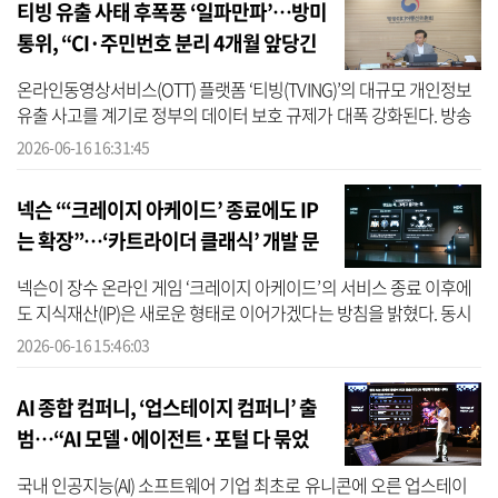
티빙 유출 사태 후폭풍 ‘일파만파’…방미
통위, “CI·주민번호 분리 4개월 앞당긴
다”
온라인동영상서비스(OTT) 플랫폼 ‘티빙(TVING)’의 대규모 개인정보
유출 사고를 계기로 정부의 데이터 보호 규제가 대폭 강화된다. 방송
미디어통신위원회(방미통위)가 연계정보(CI)와 주민등록번호의 분리
2026-06-16 16:31:45
·보관 ...
넥슨 “‘크레이지 아케이드’ 종료에도 IP
는 확장”…‘카트라이더 클래식’ 개발 문
제없어
넥슨이 장수 온라인 게임 ‘크레이지 아케이드’의 서비스 종료 이후에
도 지식재산(IP)은 새로운 형태로 이어가겠다는 방침을 밝혔다. 동시
에 인공지능(AI) 시대 게임 경쟁력의 핵심으로 ‘이용자 경험이 축적된
2026-06-16 15:46:03
맥...
AI 종합 컴퍼니, ‘업스테이지 컴퍼니’ 출
범…“AI 모델·에이전트·포털 다 묶었
다”
국내 인공지능(AI) 소프트웨어 기업 최초로 유니콘에 오른 업스테이