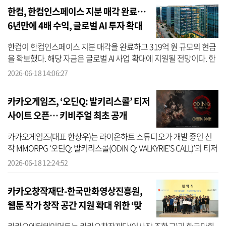
한컴, 한컴인스페이스 지분 매각 완료…
6년만에 4배 수익, 글로벌 AI 투자 확대
한컴이 한컴인스페이스 지분 매각을 완료하고 319억 원 규모의 현금
을 확보했다. 해당 자금은 글로벌 AI 사업 확대에 지원될 전망이다. 한
컴은 최근 ‘소버린 에이전틱 OS’ 기업으로 전환을 선언한 가운데, 글
2026-06-18 14:06:27
로...
카카오게임즈, ‘오딘Q: 발키리스콜’ 티저
사이트 오픈… 키비주얼 최초 공개
카카오게임즈(대표 한상우)는 라이온하트 스튜디오가 개발 중인 신
작 MMORPG ‘오딘Q: 발키리스콜(ODIN Q: VALKYRIE'S CALL)’의 티저
사이트를 오픈하고, 부제 및 키비주얼을 최초 공개했다고 18일 밝혔
2026-06-18 12:24:52
다. ‘오...
카카오창작재단-한국만화영상진흥원,
웹툰 작가 창작 공간 지원 확대 위한 ‘맞
손’