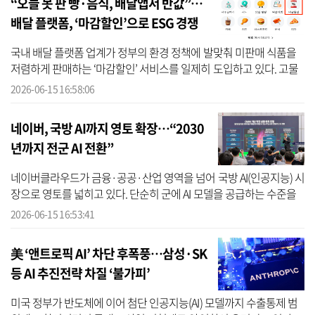
“오늘 못 판 빵·음식, 배달앱서 반값”…
배달 플랫폼, ‘마감할인’으로 ESG 경쟁
‘가속’
국내 배달 플랫폼 업계가 정부의 환경 정책에 발맞춰 미판매 식품을
저렴하게 판매하는 ‘마감할인’ 서비스를 일제히 도입하고 있다. 고물
가로 높아진 소비자 부담을 덜고, 매장의 재고 부담을 줄이는 동시에
2026-06-15 16:58:06
음...
네이버, 국방 AI까지 영토 확장…“2030
년까지 전군 AI 전환”
네이버클라우드가 금융·공공·산업 영역을 넘어 국방 AI(인공지능) 시
장으로 영토를 넓히고 있다. 단순히 군에 AI 모델을 공급하는 수준을
넘어, 국방 전용 데이터센터와 폐쇄망 클라우드, 경량 옴니모달 모델,
2026-06-15 16:53:41
A...
美 ‘앤트로픽 AI’ 차단 후폭풍…삼성·SK
등 AI 추진전략 차질 ‘불가피’
미국 정부가 반도체에 이어 첨단 인공지능(AI) 모델까지 수출통제 범