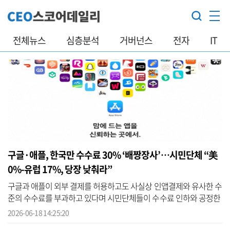
전체뉴스
심층분석
거버넌스
전자
IT
구글·애플, 한국만 수수료 30% ‘배짱장사’…시민단체 “美
0%-유럽 17%, 당장 낮춰라”
구글과 애플이 외부 결제를 허용하고도 사실상 인앱결제와 유사한 수
준의 수수료를 부과하고 있다며 시민단체들이 수수료 인하와 공정한
결제 환경 조성을 촉구하고 나섰다. 국내 시민사회 단체들로 구성된
2026-06-18 14:25:20
‘디...