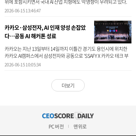
위에 포함시키면서 국내 AI 산업 지형에도 악영향이 우려되고 있다.
고성능 AI를 국가안보 차원의 전략 자산으로 보고 해외 접근을 제한한
2026-06-15 13:46:47
첫...
카카오·삼성전자, AI 인재 양성 손잡았
다…공동 AI 해커톤 성료
카카오는 지난 13일부터 14일까지 이틀간 경기도 용인시에 위치한
카카오 AI캠퍼스에서 삼성전자와 공동으로 ‘SSAFY X 카카오 테크 부
트캠프 AI 해커톤’을 개최했다고 15일 밝혔다. 이번 행사는 양사가 운
2026-06-15 10:05:34
영해온...
더보기
PC 버전
맨위로