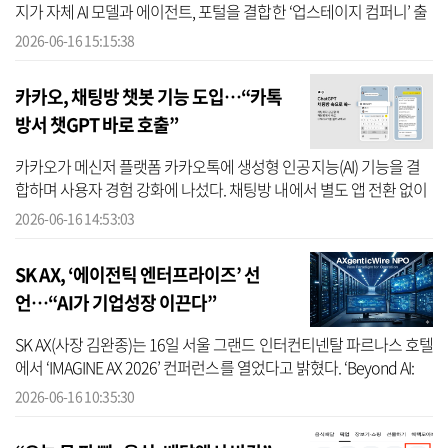
지가 자체 AI 모델과 에이전트, 포털을 결합한 ‘업스테이지 컴퍼니’ 출
범을 선언했다. 기업용 AI를 넘어 일반 이용자까지 포괄하는 플랫폼
2026-06-16 15:15:38
기...
카카오, 채팅방 챗봇 기능 도입…“카톡
방서 챗GPT 바로 호출”
카카오가 메신저 플랫폼 카카오톡에 생성형 인공지능(AI) 기능을 결
합하며 사용자 경험 강화에 나섰다. 채팅방 내에서 별도 앱 전환 없이
챗GPT를 직접 호출해 답변을 받을 수 있는 것이 핵심이다. 16일 카카
2026-06-16 14:53:03
오...
SK AX, ‘에이전틱 엔터프라이즈’ 선
언…“AI가 기업성장 이끈다”
SK AX(사장 김완종)는 16일 서울 그랜드 인터컨티넨탈 파르나스 호텔
에서 ‘IMAGINE AX 2026’ 컨퍼런스를 열었다고 밝혔다. ‘Beyond AI:
The Agentic Enterprise(AI를 도입하는 기업에서 AI가 일하는 기업으
2026-06-16 10:35:30
로)’...