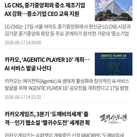
LG CNS, 중기중앙회와 중소 제조기업
AX 강화…중소기업 CEO 교육 지원
LG CNS는 17일 서울 여의도 중기중앙회에서 현신균 LG CNS 사장과
김기문 중기중앙회 회장 등 주요 관계자가 참석한 가운데 ‘중소기업
AI 확산을 위한 대·중소 상생협력 모델 발굴 업무협약(MOU)’을 체결
2026-06-17 14:30:00
했다고 ...
카카오, ‘AGENTIC PLAYER 10’ 개최…
AI 서비스 발굴 나선다
카카오는 에이전틱(Agentic) AI 생태계 활성화와 창의적인 AI 서비스
발굴을 위해 ‘AGENTIC PLAYER 10’ 공모전을 개최한다고 17일 밝혔
다. 이번 공모전은 카카오의 MCP(Model Context Protocol) 기반 개
2026-06-17 14:22:31
방형 플...
카카오게임즈, 3분기 ‘도깨비의세계’ 출
격…인기 웹소설 ‘멸귀수도전’ 세계관 확
장
카카오게임즈는 슈퍼캣이 개발중인 신작 MMORPG ‘도깨비의세