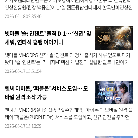
카카오엔터테인먼트는 카카오창작재단(이사장 조한규)과 한국만화
영상진흥원(원장 백종훈)이 17일 웹툰융합센터에서 한국만화영상진
흥원 클러스터(웹툰융합센터 및 비즈니스센터)에 입주한 웹툰 작가
2026-06-18 09:35:40
들의 ‘창작...
넷마블 ‘솔: 인챈트’ 출격 D-1… ‘신권’ 앞
세워, 연타석 흥행 이어가나
넷마블 MMORPG 신작 ‘솔: 인챈트’의 정식 출시가 하루 앞으로 다가
왔다. ‘솔: 인챈트’는 ‘리니지M’ 핵심 개발진이 설립한 알트나인이 개
발하고 넷마블이 서비스를 맡은 작품으로, 이용자가 게임 운영에 직
2026-06-17 15:51:54
접 참...
엔씨 아이온, ‘퍼플온’ 서비스 도입… 모
바일 원격 조작 가능
엔씨의 MMORPG(다중접속역할수행게임) ‘아이온’이 모바일 원격 플
레이 ‘퍼플온(PURPLE On)’ 서비스를 도입하고, 신규 던전을 추가한
다. 새롭게 도입되는 ‘퍼플온’은 엔씨의 크로스 플레이 플랫폼 ‘퍼플
2026-06-17 15:10:39
(PURPLE)...