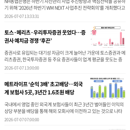
NH농협은행은 하반기 자산관리 사업 추진방향과 핵심전략을 공유하
기 위해 '2026년 하반기 WM NEXT 사업추진 전략회의'를 개최했다고
7일 밝혔다. 회의에는 영업본부 WM과 수석WM, 베스트WM 등 전국
2026-07-07 13:33:31
의 자산관리 ...
토스·메리츠·우리투자증권 웃었다…증
권사 예치금 경쟁 ‘후끈’
증권사로 유입되는 대기성 자금이 크게 늘어난 가운데 토스증권과 메
리츠증권, 한국투자증권 등 주요 증권사들이 업계 평균을 웃도는 증
가율을 보이며 자금 유입 경쟁에서 두드러진 모습을 나타냈다. 7일 금
2026-07-07 13:00:00
융...
메트라이프 ‘순익 3배’ 초고배당…외국
계 보험사 5곳, 3년간 1.6조원 배당
국내에서 영업 중인 외국계 보험사들이 최근 3년간 벌어들인 이익의
상당 부분을 배당을 통해 해외 모회사에 이전하고 있는 것으로 나타
났다. 이 가운데 메트라이프생명, 라이나생명의 배당 집중 현상이 도
2026-07-07 07:00:00
드라진...