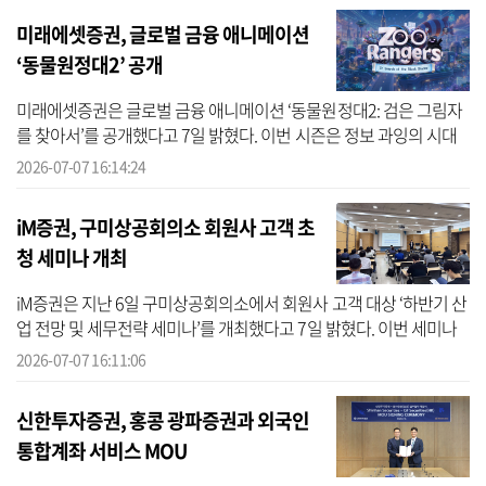
미래에셋증권, 글로벌 금융 애니메이션
‘동물원정대2’ 공개
미래에셋증권은 글로벌 금융 애니메이션 ‘동물원정대2: 검은 그림자
를 찾아서’를 공개했다고 7일 밝혔다. 이번 시즌은 정보 과잉의 시대
속에서 출처가 명확한 정보를 바탕으로 스스로 판단하는 힘을 기르는
2026-07-07 16:14:24
과...
iM증권, 구미상공회의소 회원사 고객 초
청 세미나 개최
iM증권은 지난 6일 구미상공회의소에서 회원사 고객 대상 ‘하반기 산
업 전망 및 세무전략 세미나’를 개최했다고 7일 밝혔다. 이번 세미나
는 구미 국가산업단지의 핵심 축인 IT, 방산 산업 분야에 대한 전망을
2026-07-07 16:11:06
통...
신한투자증권, 홍콩 광파증권과 외국인
통합계좌 서비스 MOU