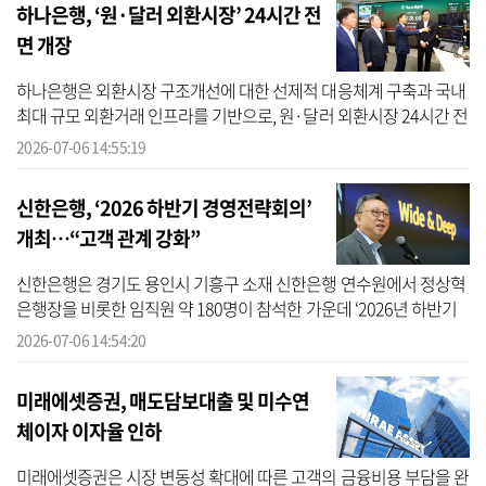
하나은행, ‘원·달러 외환시장’ 24시간 전
면 개장
하나은행은 외환시장 구조개선에 대한 선제적 대응체계 구축과 국내
최대 규모 외환거래 인프라를 기반으로, 원·달러 외환시장 24시간 전
면 개장 첫날의 포문을 성공리에 열었다고 6일 밝혔다. 하나은행에 따
2026-07-06 14:55:19
르...
신한은행, ‘2026 하반기 경영전략회의’
개최…“고객 관계 강화”
신한은행은 경기도 용인시 기흥구 소재 신한은행 연수원에서 정상혁
은행장을 비롯한 임직원 약 180명이 참석한 가운데 ‘2026년 하반기
경영전략회의’를 개최했다고 6일 밝혔다. 신한은행에 따르면 이번 경
2026-07-06 14:54:20
영전...
미래에셋증권, 매도담보대출 및 미수연
체이자 이자율 인하
미래에셋증권은 시장 변동성 확대에 따른 고객의 금융비용 부담을 완