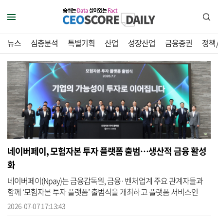
숨쉬는
Data
살아있는
Fact
뉴스
심층분석
특별기획
산업
성장산업
금융증권
정책
네이버페이, 모험자본 투자 플랫폼 출범…생산적 금융 활성
화
네이버페이(Npay)는 금융감독원, 금융·벤처업계 주요 관계자들과
함께 ‘모험자본 투자 플랫폼’ 출범식을 개최하고 플랫폼 서비스인
‘Npay 스타트업’의 시범 운영을 시작한다고 7일 밝혔다. Npay에 따르
2026-07-07 17:13:43
면 이날 7...