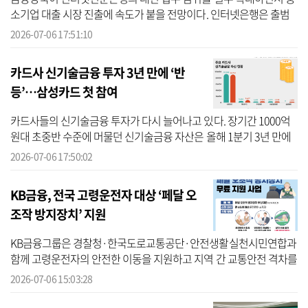
소기업 대출 시장 진출에 속도가 붙을 전망이다. 인터넷은행은 출범
당시 주된 영업 수단을 모바일과 인터넷으로 삼도록 규정돼 있었다.
2026-07-06 17:51:10
정부...
카드사 신기술금융 투자 3년 만에 ‘반
등’…삼성카드 첫 참여
카드사들의 신기술금융 투자가 다시 늘어나고 있다. 장기간 1000억
원대 초중반 수준에 머물던 신기술금융 자산은 올해 1분기 3년 만에
1090억원대를 회복했으며, 삼성카드도 처음으로 관련 투자에 나선
2026-07-06 17:50:02
것으로 나...
KB금융, 전국 고령운전자 대상 ‘페달 오
조작 방지장치’ 지원
KB금융그룹은 경찰청·한국도로교통공단·안전생활실천시민연합과
함께 고령운전자의 안전한 이동을 지원하고 지역 간 교통안전 격차를
완화하기 위해 전국 단위의 ‘페달 오조작 방지장치 지원사업’을 추진
2026-07-06 15:03:28
한다고 6...