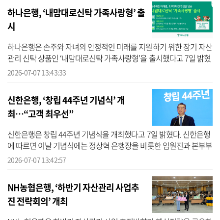
하나은행, ‘내맘대로신탁 가족사랑형’ 출
시
하나은행은 손주와 자녀의 안정적인 미래를 지원하기 위한 장기 자산
관리 신탁 상품인 ‘내맘대로신탁 가족사랑형’을 출시했다고 7일 밝혔
다. 하나은행에 따르면 이번에 출시한 내맘대로신탁 가족사랑형 상품
2026-07-07 13:43:33
은 ...
신한은행, ‘창립 44주년 기념식’ 개
최…“고객 최우선”
신한은행은 창립 44주년 기념식을 개최했다고 7일 밝혔다. 신한은행
에 따르면 이날 기념식에는 정상혁 은행장을 비롯한 임원진과 본부부
서 직원 등 100여 명이 참석해 창립 정신을 되새기고, 은행 발전과 고
2026-07-07 13:42:57
객가...
NH농협은행, ‘하반기 자산관리 사업추
진 전략회의’ 개최