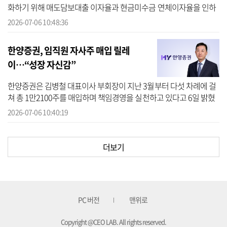
화하기 위해 매도담보대출 이자율과 현금미수금 연체이자율을 인하
한다고 6일 밝혔다. 이에 매도담보대출 이자율은 연 9.0%에서 7.95%
2026-07-06 10:48:36
로, 현...
한양증권, 임직원 자사주 매입 릴레
이…“성장 자신감”
한양증권은 김병철 대표이사 부회장이 지난 3월부터 다섯 차례에 걸
쳐 총 1만2100주를 매입하며 책임경영을 실천하고 있다고 6일 밝혔
다. 한양증권 임직원들이 올해 들어 자사주 매입을 이어가며 책임경
2026-07-06 10:40:19
영 의지...
더보기
PC 버전
맨위로
Copyright @CEO LAB. All rights reserved.