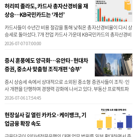
허리띠 졸라도, 카드사 총자산경비율 재
상승…KB국민카드는 ‘개선’
카드사들이 수년간 비용 절감을 통해 낮춰온 총자산경비율이 다시 상
승세로 돌아섰다. 7개 전업 카드사 가운데 KB국민카드의 총자산경비
율이 큰 폭 개선된 반면, 대부분의 카드사는 전년보다 악화된 모습이
2026-07-07 07:00:00
다. 그...
증시 훈풍에도 양극화…유안타·현대차
증권, 중소사 맞춤형 조직개편 ‘승부’
증시 상승세 속에서 상대적으로 소외된 중소형 증권사들이 조직·인
사 개편을 단행하며 경쟁력 강화에 나서고 있다. 부동산 프로젝트파
이낸싱(PF) 등 특정 분야에 쏠린 수익 포트폴리오가 시장 상황으로 위
2026-07-06 17:54:45
축되고...
현장실사 길 열린 카카오·케이뱅크, 기
업금융 확장 속도
금융당국이 인터넷전문은행의 대면 업무 범위를 일부 확대하면서 중