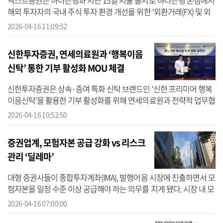
넥스트증권은 하나은행과 지난 15일 서울 을지로 하나은행 본점에서
해외 투자자의 국내 주식 투자 환경 개선을 위한 ‘외환거래(FX) 및 외
국인 증권투자 보관업무(Custody)’에 관한 업무협약(MOU)을 체결했
2026-04-16 11:09:52
다고 ...
신한투자증권, 연세의료원과 ‘행복이음
신탁’ 통한 기부 활성화 MOU 체결
신한투자증권은 상속·증여 특화 신탁 브랜드인 ‘신한 프리미어 행복
이음신탁’을 활용한 기부 활성화를 위해 연세의료원과 전략적 업무협
약(MOU)을 체결했다고 16일 밝혔다. 지난해 출시된 ‘신한 프리미어
2026-04-16 10:52:50
행복이...
증권업계, 모험자본 공급 강화 vs 리스크
관리 ‘딜레마’
대형 증권사들이 종합투자계좌(IMA), 발행어음 시장에 진출하면서 모
험자본을 일정 수준 이상 공급해야 하는 의무를 지게 됐다. 시장 내 모
험자본 공급 확대가 기대되지만, 증권사 입장에서는 리스크를 최소화
2026-04-16 07:00:00
하...