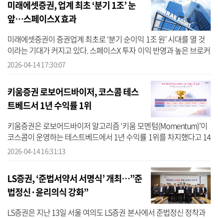
미래에셋증권, 업계 최초 ‘분기 1조’ 눈
앞…스페이스X 효과
미래에셋증권이 증권업계 최초로 ‘분기 순이익 1조 원’ 시대를 열 것
이라는 기대가 커지고 있다. 스페이스X 투자 이익 반영과 높은 브로커
리지 점유율에 따른 증시 상승 수혜가 맞물린 결과로 분석된다. 14일
2026-04-14 17:30:07
...
키움증권 로보어드바이저, 코스콤 테스
트베드서 1년 수익률 1위
키움증권은 로보어드바이저 알고리즘 ‘키움 모멘텀(Momentum)’이
코스콤이 운영하는 테스트베드에서 1년 수익률 1위를 차지했다고 14
일 밝혔다. 지난달 31일 테스트베드 센터 기준 1년 세전수익률은
2026-04-14 16:31:13
133.25%를 ...
LS증권, ‘준법서약서 서명식’ 개최…”준
법정신·윤리의식 강화”
LS증권은 지난 13일 서울 여의도 LS증권 본사에서 준법정신 정착과