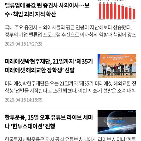
밸류업에 몸값 뛴 증권사 사외이사…보
수·책임 괴리 지적 확산
국내 주요 증권사 사외이사들의 평균 연봉이 지난해보다 상승했다.
정부의 기업 밸류업 프로그램 추진으로 이사회의 역할과 책임이 강조
되며 몸값이 올랐지만, 보수 수준과 실제 이사회 성실도는 정비례하
2026-04-15 17:27:28
지 않는...
미래에셋박현주재단, 21일까지 ‘제35기
미래에셋 해외교환 장학생’ 선발
미래에셋박현주재단은 오는 21일까지 ‘제35기 미래에셋 해외교환 장
학생’ 선발을 시작한다고 15일 밝혔다. 이번 제35기 선발은 소속 대학
의 해외교환 프로그램을 통해 2026년 가을학기 파견 예정인 국내 4년
2026-04-15 14:18:09
제 ...
한투운용, 15일 오후 유튜브 라이브 세미
나 ‘한투스테이션’ 진행
한국투자신탁운용은 자사 공식 유튜브 채널에서 라이브 세미나 ‘한투