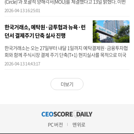
(Circle)’과 포괄적 양해각서(MOU)를 체결했다고 13일 밝혔다. 이번
협약에 따라 양사는 스테이블코인 등 디지털자산 전반에 걸친 포괄적
2026-04-13 16:25:01
인 ...
한국거래소, 예탁원·금투협과 뉴욕·런
던서 결제주기 단축 실사 진행
한국거래소는 오는 27일부터 내달 1일까지 예탁결제원·금융투자협
회와 함께 주식시장 결제 주기 단축(T+1) 현지실사를 목적으로 미국
뉴욕 및 영국 런던을 방문한다고 13일 밝혔다. 이번 실사단은 미국과
2026-04-13 14:43:17
유럽의...
더보기
PC 버전
맨위로