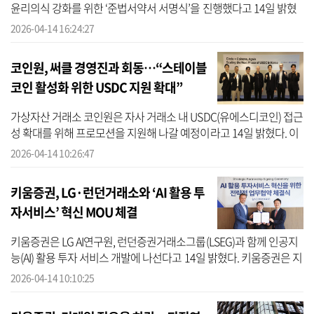
윤리의식 강화를 위한 ‘준법서약서 서명식’을 진행했다고 14일 밝혔
다. 이번 행사는 최근 금융권 전반에서 내부통제의 중요성이 커지는
2026-04-14 16:24:27
가운데...
코인원, 써클 경영진과 회동…“스테이블
코인 활성화 위한 USDC 지원 확대”
가상자산 거래소 코인원은 자사 거래소 내 USDC(유에스디코인) 접근
성 확대를 위해 프로모션을 지원해 나갈 예정이라고 14일 밝혔다. 이
번 결정은 최근 코인원과 미국 가상자산 기업 ‘써클(Circle)’ 간 경영진
2026-04-14 10:26:47
...
키움증권, LG·런던거래소와 ‘AI 활용 투
자서비스’ 혁신 MOU 체결
키움증권은 LG AI연구원, 런던증권거래소그룹(LSEG)과 함께 인공지
능(AI) 활용 투자 서비스 개발에 나선다고 14일 밝혔다. 키움증권은 지
난 13일 오후 서울 여의도 키움증권 본사에서 LG AI연구원, LSEG와
2026-04-14 10:10:25
전략...