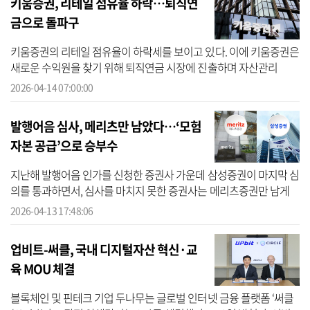
키움증권, 리테일 점유율 하락…퇴직연
금으로 돌파구
키움증권의 리테일 점유율이 하락세를 보이고 있다. 이에 키움증권은
새로운 수익원을 찾기 위해 퇴직연금 시장에 진출하며 자산관리
(WM) 사업 확대에 나섰다. 업계에서는 이를 ‘브로커리지 하우스’에서
2026-04-14 07:00:00
‘종합 ...
발행어음 심사, 메리츠만 남았다…‘모험
자본 공급’으로 승부수
지난해 발행어음 인가를 신청한 증권사 가운데 삼성증권이 마지막 심
의를 통과하면서, 심사를 마치지 못한 증권사는 메리츠증권만 남게
됐다. 메리츠증권은 최근 모험자본 공급 확대에 적극 나서며 승부수
2026-04-13 17:48:06
를 던...
업비트-써클, 국내 디지털자산 혁신·교
육 MOU 체결
블록체인 및 핀테크 기업 두나무는 글로벌 인터넷 금융 플랫폼 ‘써클