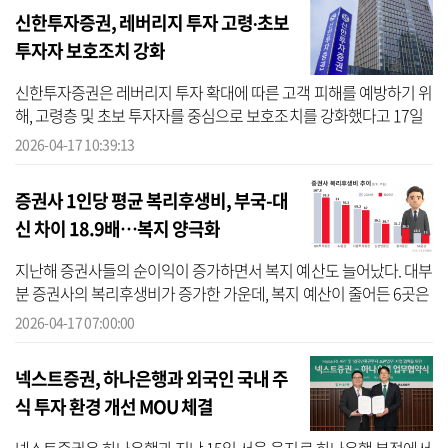
신한투자증권, 레버리지 투자 고령∙초보
투자자 보호조치 강화
신한투자증권은 레버리지 투자 확대에 따른 고객 피해를 예방하기 위
해, 고령층 및 초보 투자자를 중심으로 보호조치를 강화했다고 17일
밝혔다. 최근 레버리지 투자 증가에 따라 투자 경험이 부족한 고객층
2026-04-17 10:39:13
의 ...
증권사 1인당 평균 복리후생비, 부국-대
신 차이 18.9배…복지 양극화
지난해 증권사들의 순이익이 증가하면서 복지 예산도 늘어났다. 대부
분 증권사의 복리후생비가 증가한 가운데, 복지 예산이 줄어든 6곳은
모두 자기자본 규모가 작은 중소형 증권사로 나타났다. 16일 금융투
2026-04-17 07:00:00
자협...
넥스트증권, 하나은행과 외국인 국내 주
식 투자 환경 개선 MOU 체결