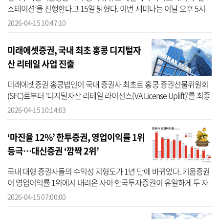
스테이션’을 진행한다고 15일 밝혔다. 이번 세미나는 이날 오후 5시
30분부터 30분간 진행된다. 라이브 세미나 주제는 ‘우주 산업 투자’이
2026-04-15 10:47:10
다....
미래에셋증권, 국내 최초 홍콩 디지털자
산 리테일 사업 진출
미래에셋증권 홍콩법인이 국내 증권사 최초로 홍콩 증권선물위원회
(SFC)로부터 ‘디지털자산 리테일 라이선스(VA License Uplift)'를 최종
승인받았다고 15일 밝혔다. 미래에셋증권 홍콩법인은 오는 6월 모바
2026-04-15 10:14:03
일트...
‘마진율 12%’ 한투증권, 영업이익률 1위
등극…대신증권 ‘깜짝 2위’
국내 대형 증권사들의 수익성 지형도가 1년 만에 바뀌었다. 키움증권
이 영업이익률 1위에서 내려온 사이 한국투자증권이 유일하게 두 자
릿수 수치를 기록하며 1위 자리에 올라섰다. 대신증권은 1년 새 마진
2026-04-15 07:00:00
율을 ...