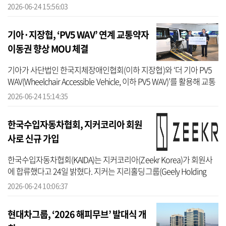
740i xDrive M 스포츠 리미티드’와 ‘BMW 740d xDrive M 스포츠’ 두
2026-06-24 15:56:03
가지 모델에 ...
기아·지장협, ‘PV5 WAV’ 연계 교통약자
이동권 향상 MOU 체결
기아가 사단법인 한국지체장애인협회(이하 지장협)와 ‘더 기아 PV5
WAV(Wheelchair Accessible Vehicle, 이하 PV5 WAV)’를 활용해 교통
약자 이동 편의 향상에 기여하기 위한 업무협약(MOU)을 체결했다고
2026-06-24 15:14:35
24일 밝...
한국수입자동차협회, 지커코리아 회원
사로 신규 가입
한국수입자동차협회(KAIDA)는 지커코리아(Zeekr Korea)가 회원사
에 합류했다고 24일 밝혔다. 지커는 지리홀딩그룹(Geely Holding
Group)이 2014년 4월 15일 만든 럭셔리 테크놀로지 브랜드다. 지난
2026-06-24 10:06:37
해 상반기까...
현대차그룹, ‘2026 해피무브’ 발대식 개