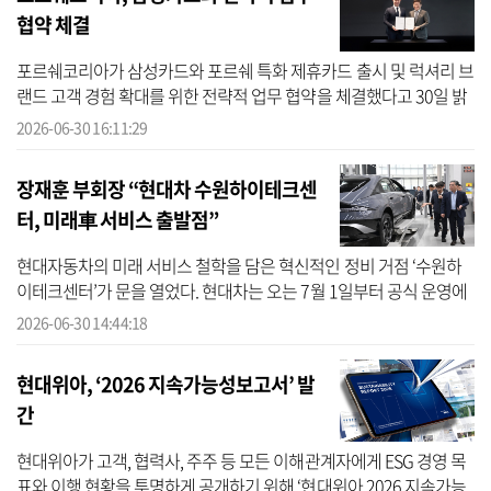
협약 체결
포르쉐코리아가 삼성카드와 포르쉐 특화 제휴카드 출시 및 럭셔리 브
랜드 고객 경험 확대를 위한 전략적 업무 협약을 체결했다고 30일 밝
혔다. 포르쉐 스튜디오 청담에서 진행된 협약식에는 마티아스 부세
2026-06-30 16:11:29
포르...
장재훈 부회장 “현대차 수원하이테크센
터, 미래車 서비스 출발점”
현대자동차의 미래 서비스 철학을 담은 혁신적인 정비 거점 ‘수원하
이테크센터’가 문을 열었다. 현대차는 오는 7월 1일부터 공식 운영에
들어가는 수원하이테크센터 개관식을 30일 개최했다고 밝혔다. 이날
2026-06-30 14:44:18
행...
현대위아, ‘2026 지속가능성보고서’ 발
간
현대위아가 고객, 협력사, 주주 등 모든 이해관계자에게 ESG 경영 목
표와 이행 현황을 투명하게 공개하기 위해 ‘현대위아 2026 지속가능