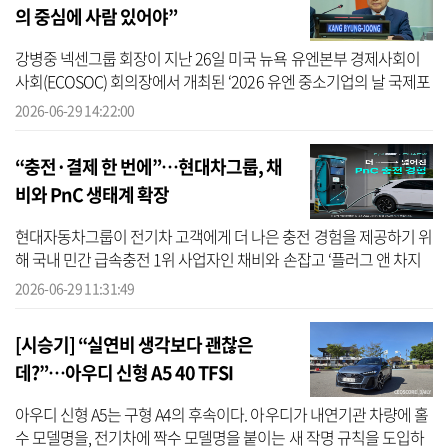
의 중심에 사람 있어야”
강병중 넥센그룹 회장이 지난 26일 미국 뉴욕 유엔본부 경제사회이
사회(ECOSOC) 회의장에서 개최된 ‘2026 유엔 중소기업의 날 국제포
럼’에서 기조연설을 진행했다. 이번 행사는 유엔이 지정한 ‘국제 중소
2026-06-29 14:22:00
기업의...
“충전·결제 한 번에”…현대차그룹, 채
비와 PnC 생태계 확장
현대자동차그룹이 전기차 고객에게 더 나은 충전 경험을 제공하기 위
해 국내 민간 급속충전 1위 사업자인 채비와 손잡고 ‘플러그 앤 차지
(Plug & Charge, 이하 PnC)’ 도입을 가속화한다. 현대차그룹은 채비와
2026-06-29 11:31:49
...
[시승기] “실연비 생각보다 괜찮은
데?”…아우디 신형 A5 40 TFSI
아우디 신형 A5는 구형 A4의 후속이다. 아우디가 내연기관 차량에 홀
수 모델명을, 전기차에 짝수 모델명을 붙이는 새 작명 규칙을 도입하