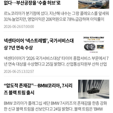
없다…부산공장을 ‘수출 허브’로
르노코리아가 분기점에 섰다. 지난해 내수는 그랑 콜레오스를 앞세워
31% 늘었지만, 영업이익은 206억원으로 78% 급감하며 이익률이
1% 아래로 내려갔다. 중견 완성차 3사 중 내수 1위 차종을 보유하고
2026-06-26 07:00:00
도 수익을 ...
넥센타이어 ‘넥스트레벨’, 국가서비스대
상 7년 연속 수상
넥센타이어가 ‘2026 국가서비스대상’ 타이어 종합서비스 부문에서 7
년 연속 대상을 수상했다고 25일 밝혔다. 산업통상자원부 산하 산업
연구원(IPS)이 주관하는 ‘국가서비스대상’은 차별화된 서비스 가치로
2026-06-25 13:32:57
소비...
“압도적 존재감”…BMW코리아, 7시리
즈 블랙 트림 출시
BMW 코리아가 플래그십 세단 BMW 7시리즈의 존재감을 한층 강화
한 신규 블랙 트림을 선보인다고 24일 밝혔다. 블랙 트림은 ‘BMW