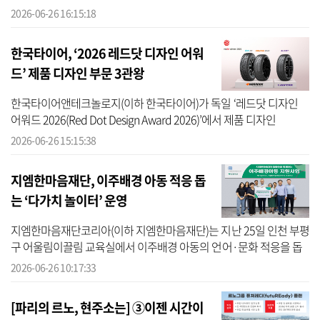
면서 A5라는 새 간판을 달았다. 단순한 페이스리프트가 아닌 내연기
2026-06-26 16:15:18
관 전...
한국타이어, ‘2026 레드닷 디자인 어워
드’ 제품 디자인 부문 3관왕
한국타이어앤테크놀로지(이하 한국타이어)가 독일 ‘레드닷 디자인
어워드 2026(Red Dot Design Award 2026)’에서 제품 디자인
(Product Design) 부문 3개의 ‘본상(Winner)’을 수상했다고 26일 밝혔
2026-06-26 15:15:38
다. ‘레드닷 ...
지엠한마음재단, 이주배경 아동 적응 돕
는 ‘다가치 놀이터’ 운영
지엠한마음재단코리아(이하 지엠한마음재단)는 지난 25일 인천 부평
구 어울림이끌림 교육실에서 이주배경 아동의 언어·문화 적응을 돕
는 통합 지원 프로그램 ‘다(多)가치 놀이터’ 체험 프로그램과 후원금
2026-06-26 10:17:33
전달식...
[파리의 르노, 현주소는] ③이젠 시간이