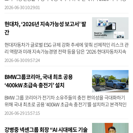
성보고서’를 발간했다고 30일 밝혔다. 현대위아는 보고서에서 투명
2026-06-30 10:29:01
경영위...
현대차, ‘2026년 지속가능성 보고서’ 발
간
현대자동차가 글로벌 ESG 규제 강화 추세에 맞춰 선제적인 리스크 관
리 역량과 미래 지속가능경영 전략 등을 담은 ‘2026 현대자동차지속
가능성 보고서’를 발간했다고 30일 밝혔다. 현대차는 지속가능경영
2026-06-30 09:57:24
현황...
BMW그룹코리아, 국내 최초 공용
‘400kW 초급속 충전기’ 설치
BMW 그룹 코리아가 전기차 소유주들의 충전 편의성을 극대화하기
위해 국내 최초로 공용 ‘400kW 초급속 충전기’를 설치하고 본격적인
운영을 시작한다고 29일 밝혔다. 국내 전기차 충전 인프라의 양적 및
2026-06-29 15:57:15
질적 ...
강병중 넥센그룹 회장 “AI 시대에도 기술