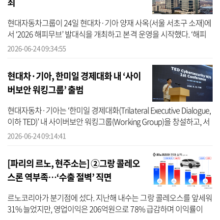
최
현대자동차그룹이 24일 현대차·기아 양재 사옥(서울 서초구 소재)에
서 ‘2026 해피무브’ 발대식을 개최하고 본격 운영을 시작했다. ‘해피
무브’는 해외 봉사 활동 및 문화 교류 경험을 통해 대학생들이 미래세
2026-06-24 09:34:55
대 ...
현대차·기아, 한미일 경제대화 내 ‘사이
버보안 워킹그룹’ 출범
현대자동차·기아는 ‘한미일 경제대화(Trilateral Executive Dialogue,
이하 TED)’ 내 사이버보안 워킹그룹(Working Group)을 창설하고, 서
울 서초구 양재동 현대자동차그룹 본사에서 첫 세미나를 개최했다고
2026-06-24 09:14:41
24...
[파리의 르노, 현주소는] ②그랑 콜레오
스론 역부족…‘수출 절벽’ 직면
르노코리아가 분기점에 섰다. 지난해 내수는 그랑 콜레오스를 앞세워
31% 늘었지만, 영업이익은 206억원으로 78% 급감하며 이익률이