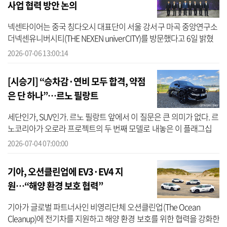
사업 협력 방안 논의
넥센타이어는 중국 칭다오시 대표단이 서울 강서구 마곡 중앙연구소
더넥센유니버시티(THE NEXEN univerCITY)를 방문했다고 6일 밝혔
다. 이번 방문은 칭다오시 정부 주요 지도자들의 한국 방문 일정의 일
2026-07-06 13:00:14
환으로...
[시승기] “승차감·연비 모두 합격, 약점
은 단 하나”…르노 필랑트
세단인가, SUV인가. 르노 필랑트 앞에서 이 질문은 큰 의미가 없다. 르
노코리아가 오로라 프로젝트의 두 번째 모델로 내놓은 이 플래그십
크로스오버는 둘 중 하나를 고르는 대신 그 경계를 파고들었다. 낮게
2026-07-04 07:00:00
깔...
기아, 오션클린업에 EV3·EV4 지
원…“해양 환경 보호 협력”
기아가 글로벌 파트너사인 비영리단체 오션클린업(The Ocean
Cleanup)에 전기차를 지원하고 해양 환경 보호를 위한 협력을 강화한