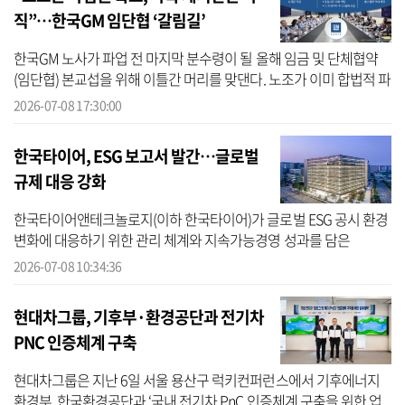
직”…한국GM 임단협 ‘갈림길’
한국GM 노사가 파업 전 마지막 분수령이 될 올해 임금 및 단체협약
(임단협) 본교섭을 위해 이틀간 머리를 맞댄다. 노조가 이미 합법적 파
업권을 손에 쥔 반면 사측은 아직 임금안을 내놓지 않은 상황이라 남
2026-07-08 17:30:00
은 두...
한국타이어, ESG 보고서 발간…글로벌
규제 대응 강화
한국타이어앤테크놀로지(이하 한국타이어)가 글로벌 ESG 공시 환경
변화에 대응하기 위한 관리 체계와 지속가능경영 성과를 담은
‘2025/26 ESG 보고서’를 발간했다고 8일 밝혔다. 올해로 17회째를 맞
2026-07-08 10:34:36
은 이번 보...
현대차그룹, 기후부·환경공단과 전기차
PNC 인증체계 구축
현대차그룹은 지난 6일 서울 용산구 럭키컨퍼런스에서 기후에너지
환경부, 한국환경공단과 ‘국내 전기차 PnC 인증체계 구축을 위한 업