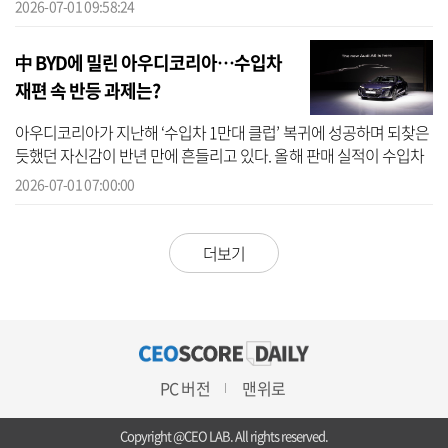
오픈베드)’의 계약을 시작했다고 1일 밝혔다. 기아는 2027 타스만에
2026-07-01 09:58:24
다...
中 BYD에 밀린 아우디코리아…수입차
재편 속 반등 과제는?
아우디코리아가 지난해 ‘수입차 1만대 클럽’ 복귀에 성공하며 되찾은
듯했던 자신감이 반년 만에 흔들리고 있다. 올해 판매 실적이 수입차
브랜드 7위에 머물며 라이벌인 BMW와 벤츠는 물론 BYD·렉서스·볼
2026-07-01 07:00:00
보에도...
더보기
PC 버전
맨위로
Copyright @CEO LAB. All rights reserved.