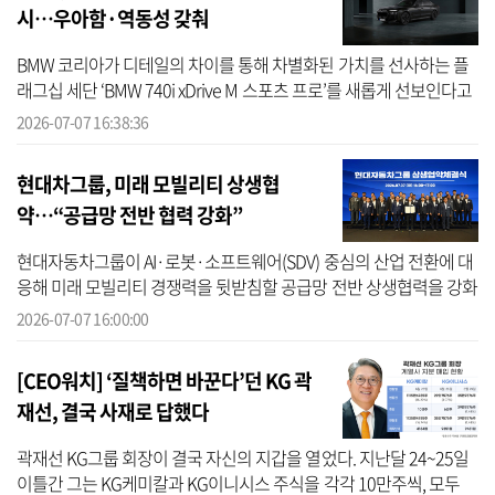
시…우아함·역동성 갖춰
BMW 코리아가 디테일의 차이를 통해 차별화된 가치를 선사하는 플
래그십 세단 ‘BMW 740i xDrive M 스포츠 프로’를 새롭게 선보인다고
7일 밝혔다. BMW 740i xDrive M 스포츠 프로는 보다 스포티하고 고
2026-07-07 16:38:36
급스러운...
현대차그룹, 미래 모빌리티 상생협
약…“공급망 전반 협력 강화”
현대자동차그룹이 AI·로봇·소프트웨어(SDV) 중심의 산업 전환에 대
응해 미래 모빌리티 경쟁력을 뒷받침할 공급망 전반 상생협력을 강화
한다. 현대차그룹은 7일 경기도 성남시 판교 더블트리 호텔에서 ‘현대
2026-07-07 16:00:00
자동...
[CEO워치] ‘질책하면 바꾼다’던 KG 곽
재선, 결국 사재로 답했다
곽재선 KG그룹 회장이 결국 자신의 지갑을 열었다. 지난달 24~25일
이틀간 그는 KG케미칼과 KG이니시스 주식을 각각 10만주씩, 모두