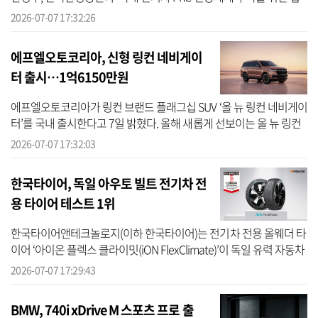
무협약(MoU)’을 체결하고 PnC 인증 기술 및 권한을 무상 이관하기로
2026-07-07 17:32:26
했다고 7...
에프엘오토코리아, 신형 링컨 네비게이
터 출시…1억6150만원
에프엘오토코리아가 링컨 브랜드 플래그십 SUV ‘올 뉴 링컨 네비게이
터’를 국내 출시한다고 7일 밝혔다. 올해 새롭게 선보이는 올 뉴 링컨
네비게이터 블랙 레이블은 5세대 완전변경 모델로, 진화된 디자인
2026-07-07 17:32:03
철...
한국타이어, 독일 아우토 빌트 전기차 전
용 타이어 테스트 1위
한국타이어앤테크놀로지(이하 한국타이어)는 전기차 전용 올웨더 타
이어 ‘아이온 플렉스 클라이밋(iON FlexClimate)’이 독일 유력 자동차
전문지 아우토 빌트가 실시한 2026년 ‘전기차 전용 사계절용 타이어
2026-07-07 17:29:43
테...
BMW, 740i xDrive M 스포츠 프로 출