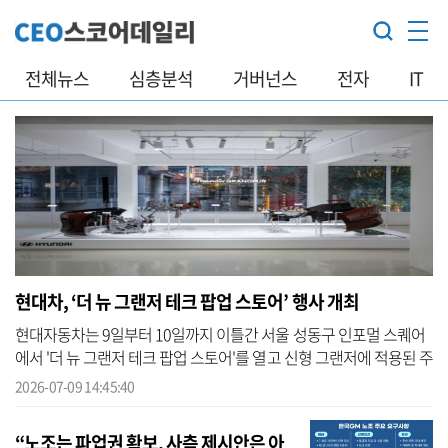
전체뉴스
심층분석
거버넌스
전자
IT
현대차, ‘더 뉴 그랜저 테크 팝업 스토어’ 행사 개최
현대자동차는 9일부터 10일까지 이틀간 서울 성동구 인포멀 스퀘어
에서 '더 뉴 그랜저 테크 팝업 스토어'를 열고 신형 그랜저에 적용된 주
요 신기술과 개발 과정을 공개했다고 밝혔다. 현대차가 회사가 기술
2026-07-09 14:45:40
을 ...
“노조는 파업권 확보, 사측 제시안은 아