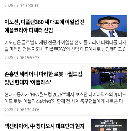
20만주를 장내에서 사들였다. KG케미칼은 평균 4184원에 10만주,
2026-07-07 07:00:00
약 4억1840만...
이노션, 디플랜360 새 대표에 이일섭 전
애플코리아 디렉터 선임
이노션은 글로벌 마케팅 전문가 이일섭 전 애플코리아 디렉터를 디지
털 마케팅 전문 자회사 ‘디플랜360’의 신임 대표이사로 선임했다고 6
일 밝혔다. 이일섭 신임 대표는 25년 이상 국내외 주요 기업에서 마케
2026-07-06 15:57:27
팅...
손흥민 세리머니 따라한 로봇…월드컵
빛낸 현대차 ‘아틀라스’
현대자동차가 ‘FIFA 월드컵 2026™’에서 보스턴 다이나믹스의 휴머노
이드 로봇 ‘아틀라스(Atlas)’와 함께 전 세계 축구팬들에게 새로운 미
래 모빌리티 경험을 선사했다. 현대차는 5일(현지시간) 미국 뉴저지
2026-07-06 13:14:06
에 ...
넥센타이어, 中 칭다오시 대표단과 현지