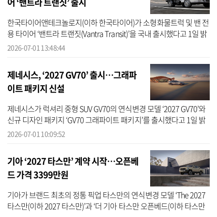
어 ‘밴트라 트랜짓’ 출시
한국타이어앤테크놀로지(이하 한국타이어)가 소형화물트럭 및 밴 전
용 타이어 ‘밴트라 트랜짓(Vantra Transit)’을 국내 출시했다고 1일 밝
혔다. ‘밴트라 트랜짓’은 장시간 고하중 운행이 잦은 상용차 운전자를
2026-07-01 13:48:44
...
제네시스, ‘2027 GV70’ 출시…그래파
이트 패키지 신설
제네시스가 럭셔리 중형 SUV GV70의 연식변경 모델 ‘2027 GV70’와
신규 디자인 패키지 ‘GV70 그래파이트 패키지’를 출시했다고 1일 밝
혔다. 2027 GV70는 고객 선호를 반영해 상품성을 향상시키고, 스포
2026-07-01 10:09:52
티한 이...
기아 ‘2027 타스만’ 계약 시작…오픈베
드 가격 3399만원
기아가 브랜드 최초의 정통 픽업 타스만의 연식변경 모델 ‘The 2027
타스만(이하 2027 타스만)’과 ‘더 기아 타스만 오픈베드(이하 타스만