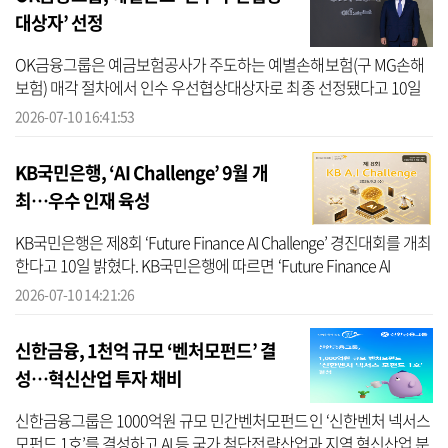
대상자’ 선정
OK금융그룹은 예금보험공사가 주도하는 예별손해보험(구 MG손해
보험) 매각 절차에서 인수 우선협상대상자로 최종 선정됐다고 10일
밝혔다. OK금융에 따르면 이번 우선협상대상자 선정은 OK금융그룹
2026-07-10 16:41:53
이 단순한 사...
KB국민은행, ‘AI Challenge’ 9월 개
최…우수 인재 육성
KB국민은행은 제8회 ‘Future Finance AI Challenge’ 경진대회를 개최
한다고 10일 밝혔다. KB국민은행에 따르면 ‘Future Finance AI
Challenge’는 인공지능을 활용한 미래 금융 아이디어를 발굴하고 금
2026-07-10 14:21:26
융 AI 분야...
신한금융, 1천억 규모 ‘벤처모펀드’ 결
성…혁신산업 투자 채비
신한금융그룹은 1000억원 규모 민간벤처모펀드인 ‘신한벤처 넥서스
모펀드 1호’를 결성하고 AI 등 국가 첨단전략산업과 지역 혁신산업 분