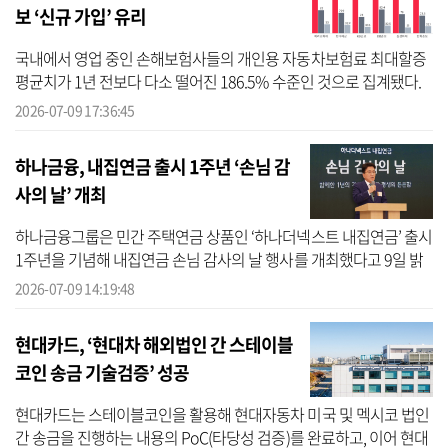
보 ‘신규 가입’ 유리
국내에서 영업 중인 손해보험사들의 개인용 자동차보험료 최대할증
평균치가 1년 전보다 다소 떨어진 186.5% 수준인 것으로 집계됐다.
정부의 잇따른 차보험 합리화 대책과 손보사들의 요율 조정이 맞물리
2026-07-09 17:36:45
면서 ...
하나금융, 내집연금 출시 1주년 ‘손님 감
사의 날’ 개최
하나금융그룹은 민간 주택연금 상품인 ‘하나더넥스트 내집연금’ 출시
1주년을 기념해 내집연금 손님 감사의 날 행사를 개최했다고 9일 밝
혔다. 하나금융에 따르면 이번 행사는 금융위원회 혁신금융서비스로
2026-07-09 14:19:48
지정...
현대카드, ‘현대차 해외법인 간 스테이블
코인 송금 기술검증’ 성공
현대카드는 스테이블코인을 활용해 현대자동차 미국 및 멕시코 법인
간 송금을 진행하는 내용의 PoC(타당성 검증)를 완료하고, 이어 현대