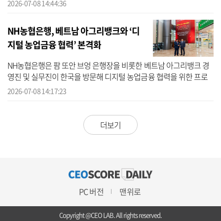
연금공단(NPS)을 중심으로 자산운용 특화 금융생태계를 구축하고,
2026-07-08 14:44:36
청년과 중...
NH농협은행, 베트남 아그리뱅크와 ‘디
지털 농업금융 협력’ 본격화
NH농협은행은 팜 또안 브엉 은행장을 비롯한 베트남 아그리뱅크 경
영진 및 실무진이 한국을 방문해 디지털 농업금융 협력을 위한 프로
그램을 진행한다고 8일 밝혔다. NH농협은행에 따르면 이번 방한은
2026-07-08 14:17:23
지난 4월 ...
더보기
PC 버전
맨위로
Copyright @CEO LAB. All rights reserved.