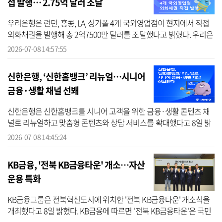
접 발행… 2.75억 달러 조달
우리은행은 런던, 홍콩, LA, 싱가폴 4개 국외영업점이 현지에서 직접
외화채권을 발행해 총 2억7500만 달러를 조달했다고 밝혔다. 우리은
행에 따르면 그동안 우리은행의 외화채권 발행은 본점이 전담해 왔
2026-07-08 14:57:55
다. 이...
신한은행, ‘신한홈뱅크’ 리뉴얼…시니어
금융·생활 채널 선봬
신한은행은 신한홈뱅크를 시니어 고객을 위한 금융·생활 콘텐츠 채
널로 리뉴얼하고 맞춤형 콘텐츠와 상담 서비스를 확대했다고 8일 밝
혔다. 신한은행에 따르면 신한홈뱅크는 TV를 통해 금융정보와 상담
2026-07-08 14:45:24
서비스를...
KB금융, '전북 KB금융타운' 개소…자산
운용 특화
KB금융그룹은 전북혁신도시에 위치한 '전북 KB금융타운' 개소식을
개최했다고 8일 밝혔다. KB금융에 따르면 '전북 KB금융타운'은 국민