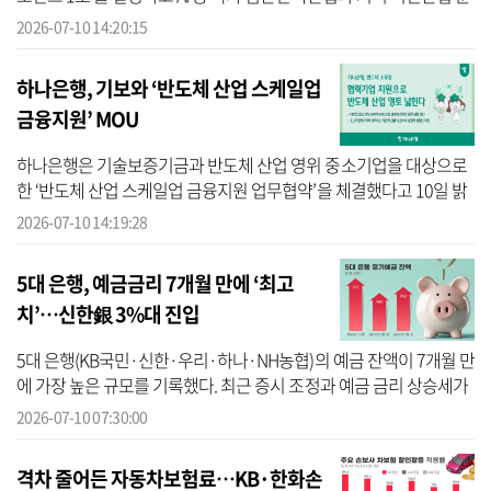
야 투자를 위한 채비를 마쳤다고 10일 밝혔다. 신한금융에 따르면 신
2026-07-10 14:20:15
한은...
하나은행, 기보와 ‘반도체 산업 스케일업
금융지원’ MOU
하나은행은 기술보증기금과 반도체 산업 영위 중소기업을 대상으로
한 ‘반도체 산업 스케일업 금융지원 업무협약’을 체결했다고 10일 밝
혔다. 하나은행에 따르면 이번 협약은 최근 삼성전자, SK하이닉스 등
2026-07-10 14:19:28
대...
5대 은행, 예금금리 7개월 만에 ‘최고
치’…신한銀 3%대 진입
5대 은행(KB국민·신한·우리·하나·NH농협)의 예금 잔액이 7개월 만
에 가장 높은 규모를 기록했다. 최근 증시 조정과 예금 금리 상승세가
맞물리며 예금 수요가 높아진 것으로 분석된다. 10일 금융권에 따르
2026-07-10 07:30:00
면 5대...
격차 줄어든 자동차보험료…KB·한화손