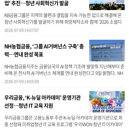
업' 추진…청년 사회혁신가 발굴
KB금융그룹은 지역의 불편과 결핍을 지속 가능한 업으로 해결해 온
청년 사회혁신가를 발굴하기 위해 희망제작소와 함께 '2026 소셜디
자이너 사업'을 공동 추진한다고 밝혔다. KB금융에 따르면 이번 사업
2026-07-09 14:07:07
은 오는...
NH농협금융, ‘그룹 AI거버넌스 구축’ 총
력…연내 완성 목표
NH농협금융지주는 금융당국의 AI 정책 기조에 발맞춰 지난해부터 준
비해 온 전사적 AI 거버넌스 체계를 연내 완성한다고 9일 밝혔다. NH
농협금융에 따르면 올해 1월 인공지능 발전과 신뢰 기반 조성 등에 관
2026-07-09 14:05:59
한 ...
우리금융, ‘K-뉴딜 아카데미’ 운영기관
선정…청년 IT 교육 지원
우리금융그룹은 고용노동부 주관 K-뉴딜 아카데미 운영기관으로 최
종 선정돼 미취업청년 IT 교육 프로그램 '우리WON 청년 IT 아카데미'