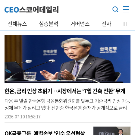
전체뉴스
심층분석
거버넌스
전자
IT
한은, 금리 인상 초읽기…시장에서는 ‘7월 긴축 전환’ 무게
다음 주 열릴 한국은행 금융통화위원회를 앞두고 기준금리 인상 가능
성에 무게가 실리고 있다. 신현송 한국은행 총재가 공개적으로 금리
인상 필요성을 언급한 데 이어, 증권가와 각 연구기관도 잇달아 기준
2026-07-10 16:58:17
금리 ...
OK금융그룹, 예별손보 ‘인수 우선협상