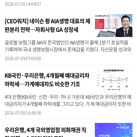
교육생을 오는 2일까지 모집한다고 9일 밝혔다. 우리금융에 따르면
2026-07-09 14:04:57
K-뉴딜...
[CEO워치] 네이슨 촹 AIA생명 대표의 제
판분리 전략…자회사형 GA 성장세
글로벌 보험그룹 AIA의 한국법인인 AIA생명이 올해 1분기 호실적을
기록하며 국내 생명보험시장에서 존재감을 키웠다. 자산운용 성과와
보장성보험 중심의 영업 체질 개선이 맞물리며 수익성 개선을 이끌었
2026-07-09 07:00:00
다는 ...
KB국민·우리은행, 4개월째 예대금리차
하락세…가계예대차도 비슷한 기조
4대 은행(KB국민·신한·우리·하나) 가운데 KB국민과 우리은행의 예
대금리차가 4개월째 하락세를 그리고 있다. 가계 예대금리차 또한 비
슷한 흐름을 보이기 있다. 예대금리차는 대출 금리에서 저축성 수신
2026-07-08 16:48:36
금리를...
우리은행, 4개 국외영업점 외화채권 직