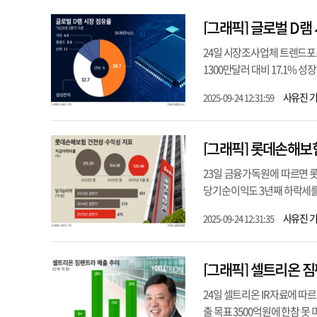
[그래픽] 글로벌 D램
24일 시장조사업체 트렌드포스에
1300만달러 대비 17.1% 성
사유진 
2025-09-24 12:31:59
[그래픽] 롯데손해보
23일 금융가독원에 따르면 롯
당기순이익도 3년째 하락세를 
사유진 
2025-09-24 12:31:35
[그래픽] 셀트리온 
24일 셀트리온 IR자료에 따
출 목표 3500억원에 한참 못