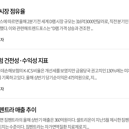
 시장 점유율
 따르면 올해 2분기 전 세계 D램 시장 규모는 316억3000만달러로, 직전 분기인 
장했다. 이와 관련해 트렌드포스는 “D램 가격 상승과 견조한 ...
기자
험 건전성·수익성 지표
데손해보험의 K-ICS 비율은 개선세를 보였지만 금융당국 권고치인 130%에는 미
기록하고 있다. 올해 상반기 당기순이익은 475억원으로, 지...
기자
짐펜트라 매출 추이
르면 짐펜트라의 올해 상반기 매출은 360억원이다. 셀트리온이 지난 5월 제시한 짐펜
 미치는 수준이다. 짐펜트라는 자가면역질환 치료제로 지...