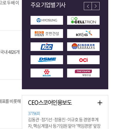
으로 두 배 이
주요 기업별 기사
국내 4826개
대표를 비롯해
CEO스코어인용보도
37796회
김동관·정기선·정용진·이규호 등 경영 후계
자, 핵심 계열사 등기임원 맡아 '책임경영' 앞장