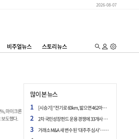
2026-08-07
비주얼뉴스
스토리뉴스
많이 본 뉴스
[시승기] “전기로 60km, 밟으면 462마력”…볼보 XC60 T8의 두 얼굴
%, 마이크론
고 보도했다.
2차 국민성장펀드 운용 경쟁에 33개사 몰렸다…신한·하나 등 새 얼굴 대거 합류
거래소 M&A 새 변수 된 ‘대주주 심사’…네이버·두나무 결합도 영향권