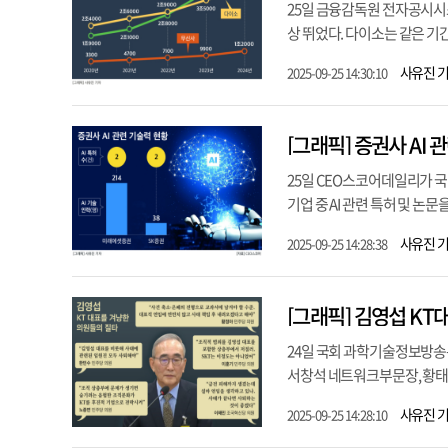
25일 금융감독원 전자공시시스템
상 뛰었다. 다이소는 같은 기간 
사유진 
2025-09-25 14:30:10
[그래픽] 증권사 AI 
25일 CEO스코어데일리가 국내
기업 중 AI 관련 특허 및 논
사유진 
2025-09-25 14:28:38
[그래픽] 김영섭 K
24일 국회 과학기술정보방송
서창석 네트워크부문장, 황태선
사유진 
2025-09-25 14:28:10