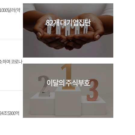
1000달러(약
82개 대기업집단
감소하며 코로나
이달의 주식부호
4조5300억