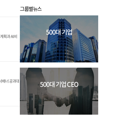
그룹별뉴스
500대 기업
획과 AI 비
 서배너 공과대
500대 기업 CEO