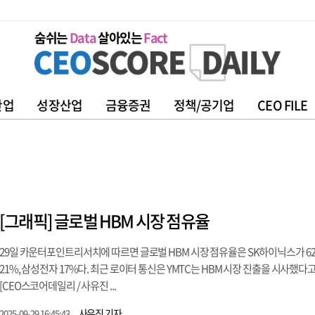
숨쉬는
Data
살아있는
Fact
산업
성장산업
금융증권
정책/공기업
CEO FILE
[그래픽] 글로벌 HBM 시장 점유율
29일 카운터포인트리서치에 따르면 글로벌 HBM 시장 점유율은 SK하이닉스가 62
21%, 삼성전자 17%다. 최근 로이터 통신은 YMTC는 HBM 시장 진출을 시사했다
[CEO스코어데일리 / 사유진 ...
사유진 기자
2025-09-29 16:45:43