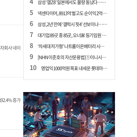
삼성 ‘갤Z8’ 일본에서도 물량 동났다…애플 참전 앞두고 선두 수성 ‘시험대’
넥센타이어, 8913억 벌고도 순이익 2억…유럽 세부담에 이익 증발
삼성, 2년 만에 ‘갤럭시 핏4’ 선보이나…웨어러블 생태계 확장 ‘시동’
대기업 89곳 중 85곳, 오너家 등기임원 겸직…BS 46곳·SM 45곳 ‘족벌경영’ 고착화
‘차세대 저가형’ 나트륨이온배터리 시대 오나…LG화학·에코프로, 상용화 속도낸다
 자회사 네이
[NHN 이준호의 자산운용법]①이니시오·JLC ‘부동산’-JLC파트너스 ‘투자’…“부동산 담보대출로 투자재원 확보”
영업익 1000억원 목표 내세운 롯데마트…하반기 ‘오카도’ 시험대
2.4% 증가