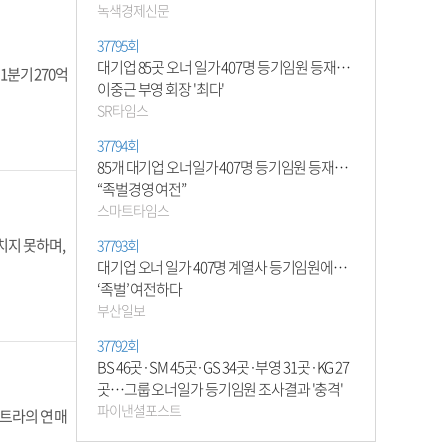
녹색경제신문
37795회
대기업 85곳 오너 일가 407명 등기임원 등재…
1분기 270억
이중근 부영 회장 '최다'
SR타임스
37794회
85개 대기업 오너일가 407명 등기임원 등재…
“족벌경영 여전”
스마트타임스
치지 못하며,
37793회
대기업 오너 일가 407명 계열사 등기임원에…
‘족벌’ 여전하다
부산일보
37792회
BS 46곳·SM 45곳·GS 34곳·부영 31곳·KG 27
곳…그룹 오너일가 등기임원 조사결과 '충격'
파이낸셜포스트
트라의 연 매