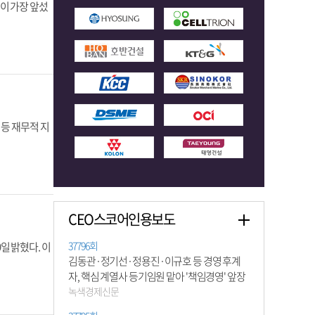
이 가장 앞섰
등 재무적 지
CEO스코어인용보도
37796회
일 밝혔다. 이
김동관·정기선·정용진·이규호 등 경영 후계
자, 핵심 계열사 등기임원 맡아 '책임경영' 앞장
녹색경제신문