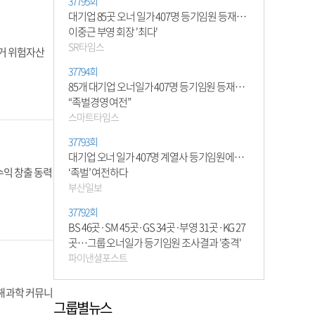
37795회
대기업 85곳 오너 일가 407명 등기임원 등재…
이중근 부영 회장 '최다'
SR타임스
과거 위험자산
37794회
85개 대기업 오너일가 407명 등기임원 등재…
“족벌경영 여전”
스마트타임스
37793회
대기업 오너 일가 407명 계열사 등기임원에…
수익 창출 동력
‘족벌’ 여전하다
부산일보
37792회
BS 46곳·SM 45곳·GS 34곳·부영 31곳·KG 27
곳…그룹 오너일가 등기임원 조사결과 '충격'
파이낸셜포스트
해 과학 커뮤니
그룹별뉴스