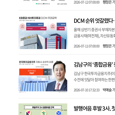
팽정은 
2026-07-12 07:00:00
DCM 순위 엇갈렸다
올해 상반기 증권사 부채자본
금융사채(여전채), 자산유동화증
팽정은 
2026-07-11 07:00:00
김남구의 ‘종합금융’
김남구 한국투자금융지주(이하
수전에 잇달아 참여하는 한편,
박예슬 
2026-07-10 17:32:33
발행어음 후발 3사, 