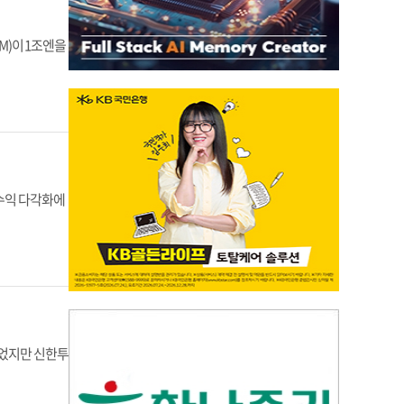
M)이 1조엔을
 수익 다각화에
줄었지만 신한투