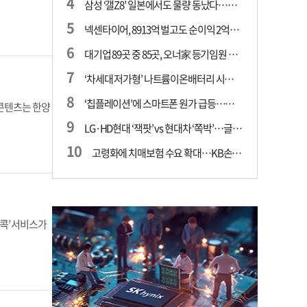
삼성 ‘갤Z8’ 일본에서도 물량 동났다…애플 참전 앞두고 선두 수성 ‘시험대’
넥센타이어, 8913억 벌고도 순이익 2억…유럽 세부담에 이익 증발
대기업 89곳 중 85곳, 오너家 등기임원 겸직…BS 46곳·SM 45곳 ‘족벌경영’ 고착화
‘차세대 저가형’ 나트륨이온배터리 시대 오나…LG화학·에코프로, 상용화 속도낸다
‘칩플레이션’에 스마트폰 원가 급등…삼성전자, ‘엑시노스’ 채택 확대하나
 콘텐츠는 한양
LG·HD현대 ‘잭팟’ vs 현대차 ‘쪽박’…글로벌 사모펀드, 韓 대기업 투자 ‘희비’
고령화에 치매보험 수요 확대…KB손보·삼성화재가 ‘시장 주도’
 콕’ 서비스가