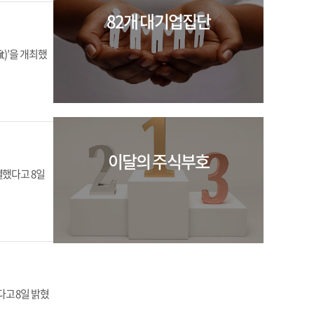
82개 대기업집단
it)’을 개최했
이달의 주식부호
결했다고 8일
고 8일 밝혔