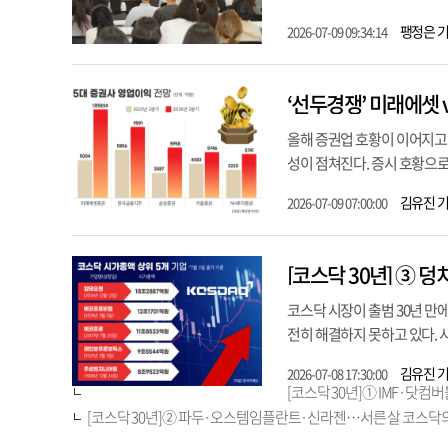
팽정은 
2026-07-09 09:34:14
‘선두경쟁’ 미래에셋 v
올해 증권업 호황이 이어지고 
성이 점쳐진다. 증시 호황으로
김유진 
2026-07-09 07:00:00
[코스닥 30년] ③ 
코스닥 시장이 출범 30년 
전히 해결하지 못하고 있다. 시
김유진 
2026-07-08 17:30:00
[코스닥 30년]① IMF·닷컴
[코스닥 30년]② 파두·오스템임플란트·신라젠…서른 살 코스닥의