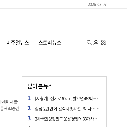
2026-08-07
비주얼뉴스
스토리뉴스
많이 본 뉴스
[시승기] “전기로 60km, 밟으면 462마력”…볼보 XC60 T8의 두 얼굴
가 세미나’를
통해 iM증권
삼성, 2년 만에 ‘갤럭시 핏4’ 선보이나…웨어러블 생태계 확장 ‘시동’
2차 국민성장펀드 운용 경쟁에 33개사 몰렸다…신한·하나 등 새 얼굴 대거 합류