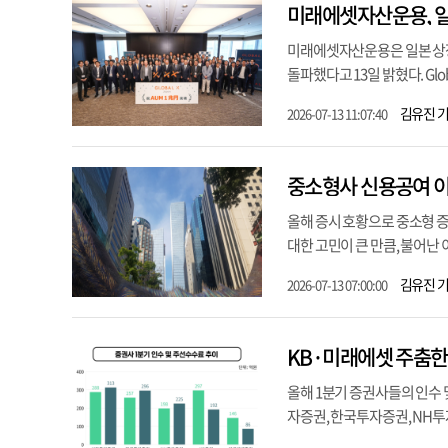
미래에셋자산운용, 일
미래에셋자산운용은 일본 상장지수
돌파했다고 13일 밝혔다. Glob
김유진 
2026-07-13 11:07:40
중소형사 신용공여 이
올해 증시 호황으로 중소형 증
대한 고민이 큰 만큼, 불어난
김유진 
2026-07-13 07:00:00
KB·미래에셋 주춤한 
올해 1분기 증권사들의 인수 
자증권, 한국투자증권, NH투