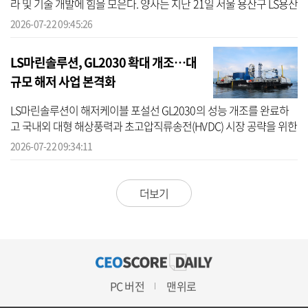
라 및 기술 개발에 힘을 모은다. 양사는 지난 21일 서울 용산구 LS용산
타워에서 ‘AI 데이터센터 전력 인프라 공동 개발 및 경쟁력 강화를 위
2026-07-22 09:45:26
한...
LS마린솔루션, GL2030 확대 개조…대
규모 해저 사업 본격화
LS마린솔루션이 해저케이블 포설선 GL2030의 성능 개조를 완료하
고 국내외 대형 해상풍력과 초고압직류송전(HVDC) 시장 공략을 위한
시공 역량을 강화했다. LS마린솔루션은 GL2030의 케이블 적재 용량
2026-07-22 09:34:11
을 기존 4...
더보기
PC 버전
맨위로