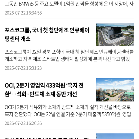
그동안 BMW i5 등 주요 모델이 1억원 안팎을 형성해 온 이 시장에, 사
륜구동과 1회 충전 700km대 주행거리를 갖춘 차세대 순수 전기 플래
2026-07-22 16:34:58
그...
포스코그룹, 국내 첫 첨단제조 인큐베이
팅센터 개소
포스코그룹이 22일 경북 포항에 국내 첫 첨단제조 인큐베이팅센터를
개소하고 지역 제조 스타트업 생태계 활성화에 본격 나선다고 밝혔
다. 이번에 개소한 ‘RIST 첨단제조 인큐베이팅센터’는 RIST(포항산업
2026-07-22 16:31:23
과학...
OCI, 2분기 영업익 433억원 ‘흑자 전
환’…석화·반도체 소재 동반 개선
OCI가 2분기 석유화학 소재와 반도체 소재의 실적 개선을 바탕으로
흑자 전환했다. OCI는 22일 연결 기준 2분기 매출액 5350억원, 영업
이익 433억원을 기록했다고 밝혔다. 지난해 같은 기간과 비교했을
2026-07-22 16:26:36
때, 영...