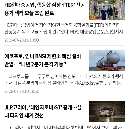
HD현대중공업, 핵융합 심장 ‘ITER’ 진공
용기 섹터 모듈 조립 완료
HD현대중공업이 제작에 참여한 국제핵융합실험로(ITER)의 마지막
진공용기 섹터 모듈 조립이 완료됐다. HD현대중공업은 22일(현지시
간) 프랑스 남부 카다라슈 ITER 건설 현장에서 열린 ‘KOREA-ITER
2026-07-23 11:10:00
Fusion Day’...
에코프로, 인니 BNSI 제련소 핵심 설비
반입…“내년 2분기 본격 가동”
에코프로그룹이 대주주로 참여하는 인도네시아 BNSI 제련소가 광석
에서 니켈을 분리하는 핵심 설비인 ‘반응기(Autoclave)’를 반입하는
등 연내 완공을 목표로 박차를 가하고 있다. 에코프로는 지난 22일 인
2026-07-23 10:28:51
도네...
JLR코리아, ‘레인지로버 GT’ 공개…실
내 디자인 세계 첫선
JLR코리아는 레인지로버 패밀리의 다섯 번째 모델이자 브랜드의 새