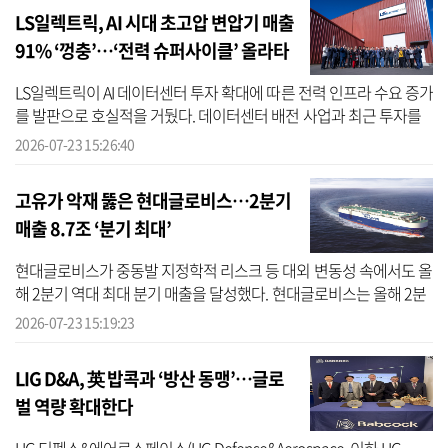
LS일렉트릭, AI 시대 초고압 변압기 매출
91% ‘껑충’…‘전력 슈퍼사이클’ 올라타
고, 역대급 실적
LS일렉트릭이 AI 데이터센터 투자 확대에 따른 전력 인프라 수요 증가
를 발판으로 호실적을 거뒀다. 데이터센터 배전 사업과 최근 투자를
바탕으로 생산능력을 끌어올린 초고압 변압기 사업이 실적 성장을 이
2026-07-23 15:26:40
끈 ...
고유가 악재 뚫은 현대글로비스…2분기
매출 8.7조 ‘분기 최대’
현대글로비스가 중동발 지정학적 리스크 등 대외 변동성 속에서도 올
해 2분기 역대 최대 분기 매출을 달성했다. 현대글로비스는 올해 2분
기 매출액 8조7054억원을 기록했다고 23일 공시했다. 지난해 같은
2026-07-23 15:19:23
기간 ...
LIG D&A, 英 밥콕과 ‘방산 동맹’…글로
벌 역량 확대한다