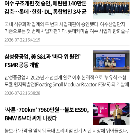
여수 구조개편 첫 승인, 에틴렌 140만톤
감축…롯데·한화·DL, 통합법인 3사 균
등 분할
국내 석유화학 업계의 두 번째 사업재편이 승인됐다. 여수산업단지
기준으로는 첫 번째 사업재편이다. 롯데케미칼 여수 사업과 한화솔루
션, DL케미칼이 주주사로 있는 여천NCC의 통합을 골자로 하는 구조
2026-07-22 16:41:19
개편안...
삼성중공업, 美 S&L과 ‘바다 위 원전’
FSMR 공동 개발
삼성중공업이 2025년 개념설계 완료 이후 본격적으로 ‘부유식 소형
모듈 원자력발전(Floating Small Modular Reactor, FSMR)’의 개발에
착수했다. 삼성중공업은 미국의 원전 설계·엔지니어링 리딩 기업인
2026-07-22 16:38:28
‘사전...
‘사륜·700km’ 7960만원…볼보 ES90,
BMW i5보다 싸게 나왔다
볼보가 ‘가격’을 앞세워 국내 프리미엄 전기 세단 시장에 뛰어들었다.