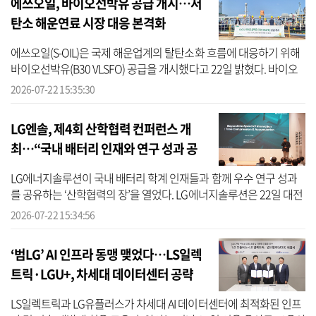
에쓰오일, 바이오선박유 공급 개시…저
탄소 해운연료 시장 대응 본격화
에쓰오일(S-OIL)은 국제 해운업계의 탈탄소화 흐름에 대응하기 위해
바이오선박유(B30 VLSFO) 공급을 개시했다고 22일 밝혔다. 바이오
선박유는 기존 초저유황연료유(VLSFO)에 지속가능한 바이오연료를
2026-07-22 15:35:30
혼합한 선...
LG엔솔, 제4회 산학협력 컨퍼런스 개
최…“국내 배터리 인재와 연구 성과 공
유”
LG에너지솔루션이 국내 배터리 학계 인재들과 함께 우수 연구 성과
를 공유하는 ‘산학협력의 장’을 열었다. LG에너지솔루션은 22일 대전
기술연구원에서 서울대, KAIST, 포항공대, 고려대, 연세대 등 국내 유
2026-07-22 15:34:56
수...
‘범LG’ AI 인프라 동맹 맺었다…LS일렉
트릭·LGU+, 차세대 데이터센터 공략
LS일렉트릭과 LG유플러스가 차세대 AI 데이터센터에 최적화된 인프