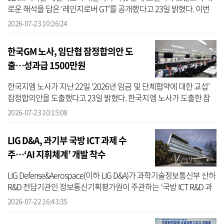
로운 해석을 담은 ‘레인지로버 GT’를 공개했다고 23일 밝혔다. 이번
공개에서는 레인지로버 GT의 실내가 세계 최초로 모습을 드러냈다.
2026-07-23 10:26:24
외관에...
한국GM 노사, 임단협 잠정합의안 도
출…성과급 1500만원
한국지엠 노사가 지난 22일 ‘2026년 임금 및 단체협약에 대한 교섭’
잠정합의안을 도출했다고 23일 밝혔다. 한국지엠 노사가 도출한 잠
정합의안은 △기본급 인상 9만2000원 △타결 일시금 및 2025년 경
2026-07-23 10:15:08
영성과에 ...
LIG D&A, 과기부 국방 ICT 과제 수
주…‘AI 지휘체계’ 개발 착수
LIG Defense&Aerospace(이하 LIG D&A)가 과학기술정보통신부 산하
R&D 전담기관인 정보통신기획평가원이 주관하는 ‘국방 ICT R&D 과
제’의 주관 연구개발기관으로 선정돼 ‘지능형 의사결정 지원체계’ 개
2026-07-22 16:43:35
발에 본격...