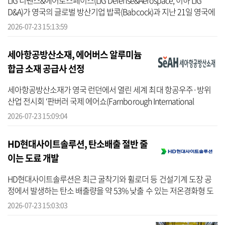
LIG 디펜스&에어로스페이스(LIG Defense&Aerospace, 이하 LIG
D&A)가 영국의 글로벌 방산기업 밥콕(Babcock)과 지난 21일 영국에
서 개최된 세계 최대 항공우주·방산전시회 ‘판버러 국제에어쇼
2026-07-23 15:13:59
2026’에서 전략적 ...
세아항공방산소재, 에어버스 알루미늄
합금 소재 공급사 선정
세아항공방산소재가 영국 런던에서 열린 세계 최대 항공우주·방위
산업 전시회 ‘판버러 국제 에어쇼(Farnborough International
Airshow) 2026’에서 국내 소재 기업 최초로 글로벌 항공기 제조사 에
2026-07-23 15:09:04
어버스(Airbus...
HD현대사이트솔루션, 탄소배출 절반 줄
이는 도료 개발
HD현대사이트솔루션은 최근 굴착기와 휠로더 등 건설기계 도장 공
정에서 발생하는 탄소 배출량을 약 53% 낮출 수 있는 저온경화형 도
료를 개발했다고 23일 밝혔다. 이는 연간 소나무 10만 4천여 그루를
2026-07-23 15:03:03
새로 심...